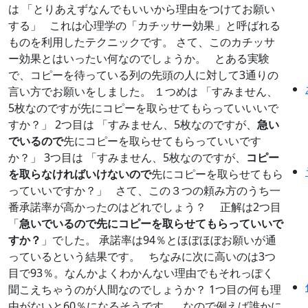
は 「とりあえずなんでもいいから理由をつけてお願い
する」 これは心理学の「カチッサー効果」と呼ばれる
ものを利用したテクニックです。 さて、このカチッサ
ー効果とはいったい何なのでしょうか。 とある実験
で、コピーを待っている列の先頭の人に対して3通りの
言い方でお願いをしました。 １つめは 「すみません、
5枚なのですが先にコピーを取らせてもらっていいいで
すか？」 2つ目は 「すみません、5枚なのですが、
急い
でいるので
先にコピーを取らせてもらっていいです
か？」 3つ目は 「すみません、5枚なのですが、
コピー
を取らなければいけないので
先にコピーを取らせてもら
っていいですか？」 さて、この３つの頼み方のうち一
番承諾率が高かったのはどれでしょう？ 正解は2つ目
「
急いでいるので先にコピーを取らせてもらっていいで
すか？
」でした。 承諾率は94％とほぼほぼお願いが通
っているという結果です。 ちなみに次に高いのは3つ
目で93％。なんかよくわかんない理由でもそれっぽく
聞こえちゃうのが人間なのでしょうか？ 1つ目の何も理
由がないと60％になるそうです。 なので例えば誰かに