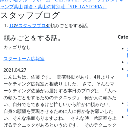
ャンプ葉山
鎌倉・葉山の貸別荘「STELLA STORIA」
スタッフブログ
TOP
スタッフブログ
頼みごとをする話。
頼みごとをする話。
Cate
カテゴリなし
スターホーム広報室
2021.04.27
こんにちは、佐藤です。 部署移動があり、4月よりマ
ーケティング広報室と相成りました。 さて、そんなマ
ーケティング佐藤がお届けする本日のブログは 「人へ
の頼みごとをするためのテクニック」 何か人に頼みた
い、自分でもできるけど忙しいから誰かに頼みたい、
自身の願望を実現させるために人に何かをお願いした
い、そんな場面ありますよね。 そんな時、承諾率を上
げるテクニックがあるというのです。 そのテクニック