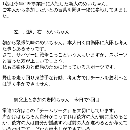
1名は今年CPF事業部に入社した新人のめいちゃん。
ご本人から参加したいとの言葉を聞き一緒に参戦してきまし
た。
左 北嫁、右 めいちゃん
朝から緊張気味のめいちゃん。本人曰く自衛隊に入隊も考え
た事もあるそうです。
さて、サバゲーは戦争ごっこという人もいますが、スポーツ
と言った方が正しいでしょう。
私も基礎体力と健康のために行っているスポーツです。
野山を走り回り身勝手な行動、考え方ではチームを勝利へと
は導く事ができません。
御父上と参加の岩間ちゃん 今日で3回目
常連の方はこの『チームワーク』を大切にしています。
声がけはもちろん自分がこうすれば後方の人が前に進めると
か、後方の人は自分が援護すれば前の人が進めるとか考えて
いるわけです。だから声出しができている。