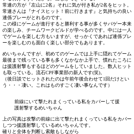
常連の方が『左山に2名』それに気が付き私が2名をヒット。
常連さんは『ナイスヒット！前に行きます』と気持ちの良い
連係プレーがとれるのです。
この様にゲームが進行すると勝利する事が多くサバゲー本来
の楽しみ、チームワークビルドが学べるのです。中には一人
でゲームを楽しむ方もいますが、せっかくであれば連係プレ
ーを楽しむのも面白く楽しい部分でもあります。
めいちゃんですが、初めてのゲームでは上手に隠れてゲーム
最後まで残っている事も多くなかなか上手で、慣れたころに
は援護射撃もするほどのゲームをしていました。数人ヒット
も取っている。流石CPF事業部の新人です(笑)。
（後日談でヒットされたのは午前午後合わせて1回だけとい
う・・・凄い。これはものすごく凄い事なんです）
前線にいて撃たれまくっている私をカバーして援
護射撃するめいちゃん
上の写真は攻撃の前線に出て撃たれまくっている私をカバー
しつつ援護射撃しているめいちゃんです。
確りと全体を判断し索敵もしながら