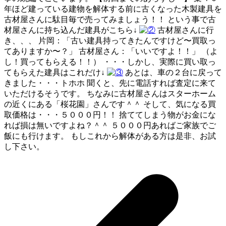
年ほど建っている建物を解体する前に古くなった木製建具を
古材屋さんに駄目毎で売ってみましょう！！ という事で古
材屋さんに持ち込んだ建具がこちら↓
古材屋さんに行
き、、、 片岡：「古い建具持ってきたんですけど〜買取っ
てありますか〜？」 古材屋さん：「いいですよ！！」 （よ
し！買ってもらえる！！） ・・・しかし、実際に買い取っ
てもらえた建具はこれだけ↓
あとは、車の２台に戻って
きました・・・トホホ 聞くと、先に電話すれば査定に来て
いただけるそうです。 ちなみに古材屋さんはスターホーム
の近くにある「桜花園」さんです＾＾ そして、気になる買
取価格は・・・５０００円！！ 捨ててしまう物がお金にな
れば損は無いですよね？＾＾ ５０００円あればご家族でご
飯にも行けます。 もしこれから解体がある方は是非、お試
し下さい。