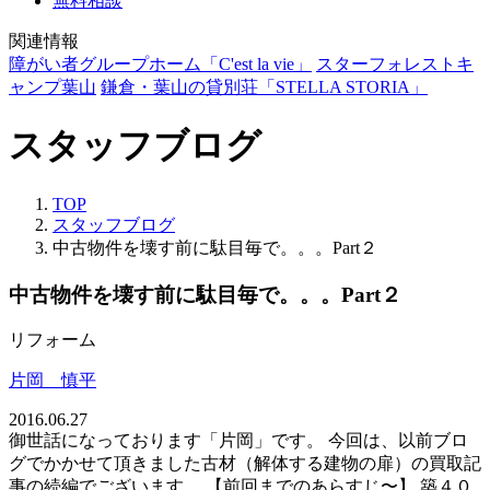
無料相談
関連情報
障がい者グループホーム「C'est la vie」
スターフォレストキ
ャンプ葉山
鎌倉・葉山の貸別荘「STELLA STORIA」
スタッフブログ
TOP
スタッフブログ
中古物件を壊す前に駄目毎で。。。Part２
中古物件を壊す前に駄目毎で。。。Part２
リフォーム
片岡 慎平
2016.06.27
御世話になっております「片岡」です。 今回は、以前ブロ
グでかかせて頂きました古材（解体する建物の扉）の買取記
事の続編でございます。 【前回までのあらすじ〜】 築４０