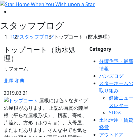
スタッフブログ
TOP
スタッフブログ
トップコート（防水処理）
トップコート（防水処
Category
理）
分譲住宅・最新
リフォーム
情報
ハンズログ
北澤 和典
スターホームの
取り組み
2019.03.21
健康ニュー
屋根には色々なタイプ
スレター
の屋根があります。 上記の写真の陸屋
SDGs
根（平らな屋根形状）、切妻、寄棟、
土地活用・賃貸
片流れ、方形（ホウギョ）、入母屋、
経営
まだまだあります。そんな中でも気を
アウトドア