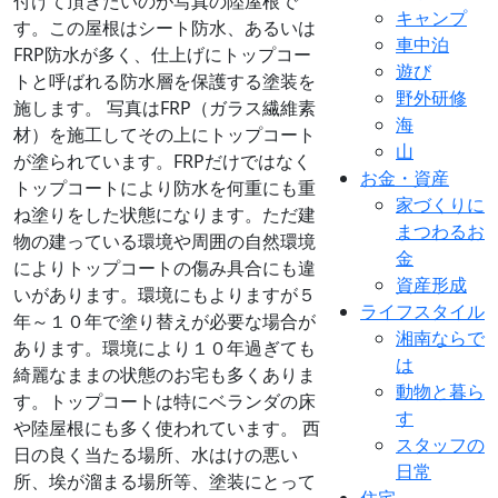
付けて頂きたいのが写真の陸屋根で
キャンプ
す。この屋根はシート防水、あるいは
車中泊
FRP防水が多く、仕上げにトップコー
遊び
トと呼ばれる防水層を保護する塗装を
野外研修
施します。 写真はFRP（ガラス繊維素
海
材）を施工してその上にトップコート
山
が塗られています。FRPだけではなく
お金・資産
トップコートにより防水を何重にも重
家づくりに
ね塗りをした状態になります。ただ建
まつわるお
物の建っている環境や周囲の自然環境
金
によりトップコートの傷み具合にも違
資産形成
いがあります。環境にもよりますが５
ライフスタイル
年～１０年で塗り替えが必要な場合が
湘南ならで
あります。環境により１０年過ぎても
は
綺麗なままの状態のお宅も多くありま
動物と暮ら
す。トップコートは特にベランダの床
す
や陸屋根にも多く使われています。 西
スタッフの
日の良く当たる場所、水はけの悪い
日常
所、埃が溜まる場所等、塗装にとって
住宅