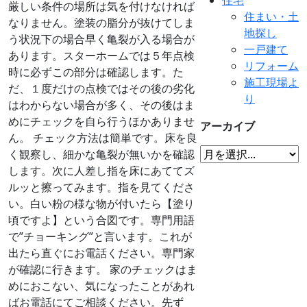
厳しい条件の場所は気を付けなければ
住まい・土
なりません。塗装の脂分が抜けてしま
地探し
う状況下の場合早く亀裂が入る場合が
一戸建て
あります。スターホームでは５年点検
リフォーム
時に必ずこの部分は確認します。た
施工現場よ
だ、１度だけの点検ではその後の劣化
り
はわからない場合が多く、その後はま
めにチェックを自ら行うほかありませ
アーカイブ
ん。 チェック方法は簡単です。床を良
く観察し、細かな亀裂が無いかを確認
します。次に人差し指を床にあててズ
ルッと擦ってみます。指を見てくださ
い。白い粉の様な物が付いたら【塗り
頃ですよ】という合図です。専門用語
で”チョーキング”と言います。これが
出たら直ぐにお電話ください。専門家
が確認に行きます。 家のチェックはま
めにおこない、気になったことがあれ
ばお電話にてご相談ください。先ず