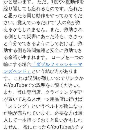
かと思います。 ただ、1度や2度動作を
繰り返しても忘れるものです。忘れた
と思ったら同じ動作をやってみてくだ
さい。覚えているだけで1人の命が救
えるかもしれません。また、救助され
る側として災害にあった時も、ささっ
と自分でできるようにしておけば、救
助する側も時間短縮と安全に救助でき
る余裕が生まれます。 ロープを一つの
輪にする場合
「ダブルフィッシャーマ
ンズベンド」
という結び方がありま
す。 これは説明が難しいのでリンクか
らYouTubeでの説明をご覧ください。
また、登山専門店、クライミングギア
が置いてあるスポーツ用品店に行けば
「スリング」というベルトが輪になっ
た物が売られています。必要な方は購
入して一本持っておくと良いかもしれ
ません。 役にたったらYouTubeのチャ