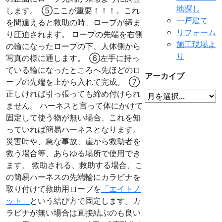
地探し
します。
⑤ここが重要！！！。これ
一戸建て
を間違えると救助の時、ロープが締ま
リフォーム
り圧迫されます。 ロープの先端を右側
施工現場よ
の輪になったロープの下、人体側から
り
写真の様に通します。
⑥左手に持っ
ている輪になったところへ先ほどのロ
アーカイブ
ープの先端を上から入れて完成。
⑦
正しければ引っ張っても締め付けられ
ません。 ハーネスと言って体にかけて
固定して使う物が無い場合、これを知
っていれば簡易ハーネスとなります。
災害時や、急な事故、崖から救助者を
救う場合等、あらゆる場所で使用でき
ます。 救助される、救助する場合、こ
の簡易ハーネスの先端輪にカラビナを
取り付けて救助用ロープを
「エイトノ
ット」
という結び方で固定します。カ
ラビナが無い場合は直接結ぶのも良い