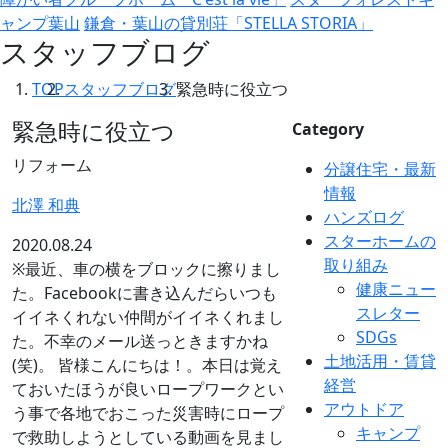
ャンプ葉山
鎌倉・葉山の貸別荘「STELLA STORIA」
スタッフブログ
TOP
スタッフブログ
緊急時に役立つ
緊急時に役立つ
Category
リフォーム
分譲住宅・最新
情報
北澤 和典
ハンズログ
スターホームの
2020.08.24
取り組み
※最近、車の横をブロックに擦りまし
健康ニュー
た。Facebookに書き込んだらいつも
スレター
イイネくれない仲間がイイネくれまし
SDGs
た。不幸のメール送っときますかね
土地活用・賃貸
(笑)。 皆様こんにちは！。本日は覚え
経営
ておいたほうが良いロープワークとい
アウトドア
う事で各地でおこった災害時にロープ
キャンプ
で救助しようとしている動画を見まし