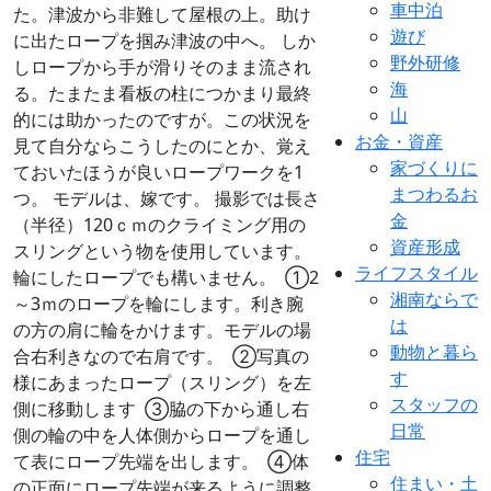
車中泊
た。津波から非難して屋根の上。助け
遊び
に出たロープを掴み津波の中へ。 しか
野外研修
しロープから手が滑りそのまま流され
海
る。たまたま看板の柱につかまり最終
山
的には助かったのですが。この状況を
お金・資産
見て自分ならこうしたのにとか、覚え
家づくりに
ておいたほうが良いロープワークを1
まつわるお
つ。 モデルは、嫁です。 撮影では長さ
金
（半径）120ｃｍのクライミング用の
資産形成
スリングという物を使用しています。
ライフスタイル
輪にしたロープでも構いません。
①2
湘南ならで
～3ｍのロープを輪にします。利き腕
は
の方の肩に輪をかけます。モデルの場
動物と暮ら
合右利きなので右肩です。
②写真の
す
様にあまったロープ（スリング）を左
スタッフの
側に移動します
③脇の下から通し右
日常
側の輪の中を人体側からロープを通し
住宅
て表にロープ先端を出します。
④体
住まい・土
の正面にロープ先端が来るように調整