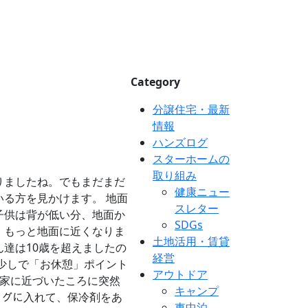
Category
分譲住宅・最新
情報
ハンズログ
スターホームの
取り組み
りましたね。でもまだまだ
健康ニュー
る方を見かけます。 地面
スレター
子供は背が低い分、地面か
SDGs
、もっと地面に近くなりま
土地活用・賃貸
達は10歳を超えましたの
経営
少しで「お休憩」ポイント
アウトドア
、家に近づいたころに突然
キャンプ
ングに入れて、保冷剤をあ
車中泊