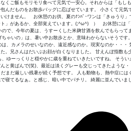
常なくご飯もモリモリ食べて元気で一安心。それからは「もし
包んだものをお散歩バッグに忍ばせています。 小さくて元気
といけません。
お休憩のお供、夏のﾅﾝﾊﾞｰワンは「きゅうり」
」があるか、全部覚えています。(;^ω^) ）
お休憩には「
ないので、今年の夏は、うすーくした米麹甘酒を飲んでもらっ
ちゃいの」は、暑い中お散歩とか、意味わからないそうです。(;
のは、カメラのせいなのか、遠近感なのか。現実なのか・・・ 
た。兄さんはだいぶお顔が白くなりました。 甘えんぼ指数も
も、ゆーっくりと穏やかに歳を重ねていきたいですね。 そうい
んと黄ばんで(笑)、最近は淡くグレーも交じってきたような
) まだまだ厳しい残暑が続く予想です。 人も動物も、熱中症に
で寝てるなぁ。と感じ、暗い中でパチリ。 綺麗に並んでいました。