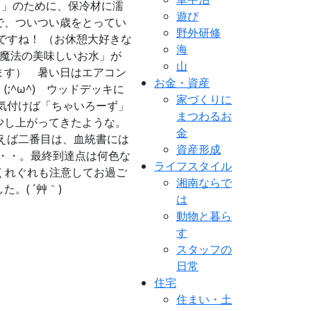
も」のために、保冷材に濡
遊び
で、ついつい歳をとってい
野外研修
ですね！ （お休憩大好きな
海
魔法の美味しいお水」が
山
てます）
暑い日はエアコン
お金・資産
^ω^) ウッドデッキに
家づくりに
気付けば「ちゃいろーず」
まつわるお
少し上がってきたような。
金
えば二番目は、血統書には
資産形成
・・・。最終到達点は何色な
ライフスタイル
はくれぐれも注意してお過ご
湘南ならで
( ´艸｀)
は
動物と暮ら
す
スタッフの
日常
住宅
住まい・土