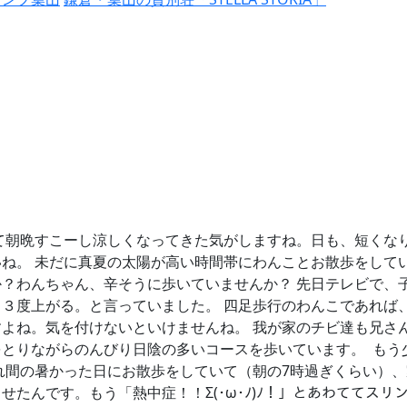
て朝晩すこーし涼しくなってきた気がしますね。日も、短くな
ね。 未だに真夏の太陽が高い時間帯にわんことお散歩をしてい
？わんちゃん、辛そうに歩いていませんか？ 先日テレビで、
３度上がる。と言っていました。 四足歩行のわんこであれば
よね。気を付けないといけませんね。 我が家のチビ達も兄さん
をとりながらのんびり日陰の多いコースを歩いています。
もう
れ間の暑かった日にお散歩をしていて（朝の7時過ぎくらい）
たんです。もう「熱中症！！Σ(･ω･ﾉ)ﾉ！」とあわててスリ