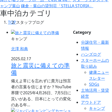
ャンプ葉山
鎌倉・葉山の貸別荘「STELLA STORIA」
車中泊カテゴリ
TOP
スタッフブログ
Category
キャンプ
分譲住宅・最新
情報
北澤 和典
ハンズログ
2025.02.17
スターホームの
旅と震災に備えての準
取り組み
備
健康ニュー
スレター
備えよ常にを忘れずに貴方は預言
SDGs
者の言葉を信じますか？YouTube
土地活用・賃貸
界隈で2025年4月26日、7月5日に
経営
災いがある、日本にとっての変化
アウトドア
のある年…
キャンプ