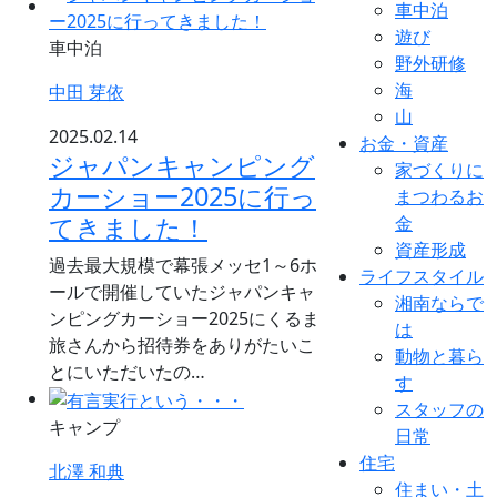
車中泊
遊び
車中泊
野外研修
海
中田 芽依
山
2025.02.14
お金・資産
ジャパンキャンピング
家づくりに
カーショー2025に行っ
まつわるお
てきました！
金
資産形成
過去最大規模で幕張メッセ1～6ホ
ライフスタイル
ールで開催していたジャパンキャ
湘南ならで
ンピングカーショー2025にくるま
は
旅さんから招待券をありがたいこ
動物と暮ら
とにいただいたの…
す
スタッフの
キャンプ
日常
住宅
北澤 和典
住まい・土