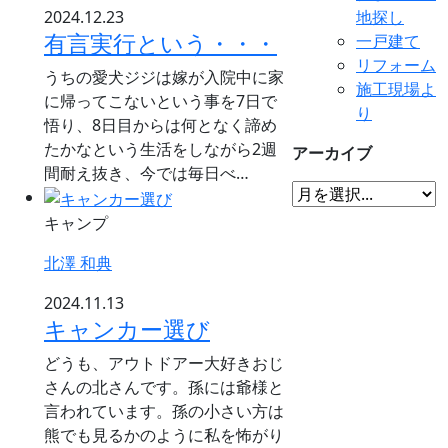
2024.12.23
地探し
有言実行という・・・
一戸建て
リフォーム
うちの愛犬ジジは嫁が入院中に家
施工現場よ
に帰ってこないという事を7日で
り
悟り、8日目からは何となく諦め
たかなという生活をしながら2週
アーカイブ
間耐え抜き、今では毎日べ…
キャンプ
北澤 和典
2024.11.13
キャンカー選び
どうも、アウトドアー大好きおじ
さんの北さんです。孫には爺様と
言われています。孫の小さい方は
熊でも見るかのように私を怖がり