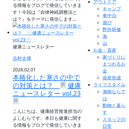
アウトドア
る情報をブログで発信していきま
キャンプ
す！今回は『自律神経調整法と
車中泊
は？』をテーマに発信します…
遊び
野外研修
海
山
健康ニュースレター
お金・資産
家づくりに
吉村太揮
まつわるお
2026.02.01
金
本格化した寒さの中で
資産形成
の対策とは？
健康
ライフスタイル
湘南ならで
ニュースレター vol.23
は
動物と暮ら
こんにちは。健康経営推進担当の
す
よしむらです。本日も健康に関す
スタッフの
る情報をブログで発信していきま
日常