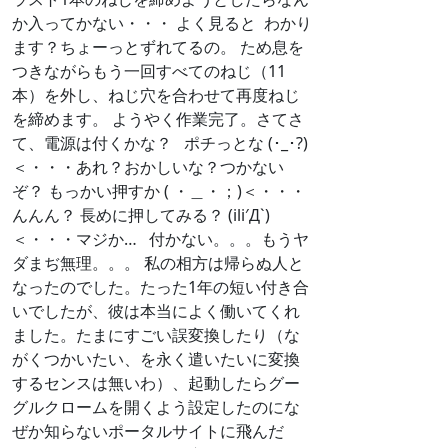
か入ってかない・・・ よく見ると
わかり
ます？ちょーっとずれてるの。 ため息を
つきながらもう一回すべてのねじ（11
本）を外し、ねじ穴を合わせて再度ねじ
を締めます。 ようやく作業完了。さてさ
て、電源は付くかな？ ポチっとな (･_･?)
＜・・・あれ？おかしいな？つかない
ぞ？ もっかい押すか ( ・＿・；)＜・・・
んんん？ 長めに押してみる？ (ili′Д`)
＜・・・マジか… 付かない。。。もうヤ
ダまぢ無理。。。 私の相方は帰らぬ人と
なったのでした。たった1年の短い付き合
いでしたが、彼は本当によく働いてくれ
ました。たまにすごい誤変換したり（な
がくつかいたい、を永く遣いたいに変換
するセンスは無いわ）、起動したらグー
グルクロームを開くよう設定したのにな
ぜか知らないポータルサイトに飛んだ