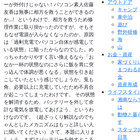
アウトドア
ーが外付けじゃない！パソコン素人佐藤
キャンプ
友香は無事に相方を救うことができるの
車中泊
か…! というわけで、相方を救うため修
遊び
理作業に取り掛かったのですが、そもそ
野外研修
もなぜ電源が入らなくなったのか。原因
海
は「過剰充電でパソコン自体が感電して
山
いる状態」に陥ったからなのでした。め
お金・資産
っちゃわかりやすく言い換えるなら「お
家づくり
なか一杯の状態なのにさらに飯を胃に突
まつわる
っ込んで体調が悪くなる」状態を引き起
金
こしていたという感じでしょうか。兎も
資産形成
角、必要以上に充電していたため不具合
ライフスタイ
が起こってしまったわけです。 その状態
湘南なら
を解消するため、バッテリーを外して余
は
計な電気を放電してあげよう、というわ
動物と暮
けなのです。（超ざっくり解説なのでち
す
ゃんとしたメカニズムはもっと詳しい人
スタッフ
に聞いてください） さて、本題に入りま
日常
しょう。まずはバッテリーを外すところ