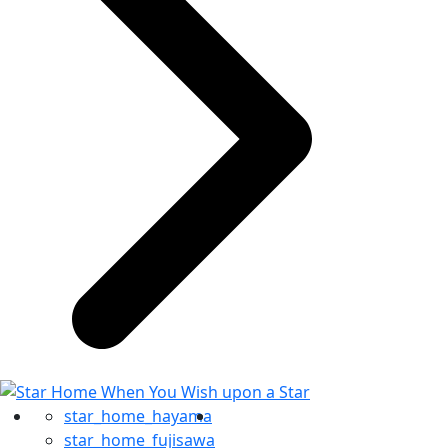
star_home_hayama
star_home_fujisawa