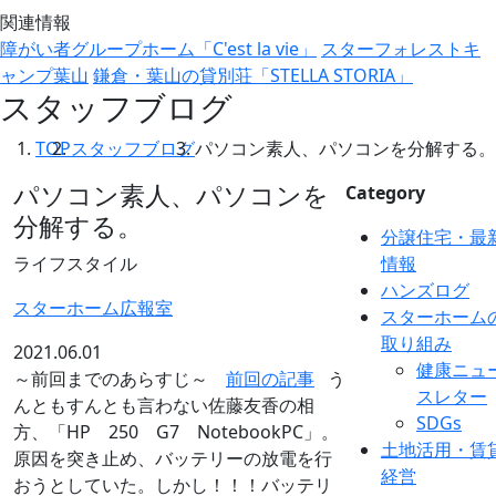
関連情報
障がい者グループホーム「C'est la vie」
スターフォレストキ
ャンプ葉山
鎌倉・葉山の貸別荘「STELLA STORIA」
スタッフブログ
TOP
スタッフブログ
パソコン素人、パソコンを分解する。
パソコン素人、パソコンを
Category
分解する。
分譲住宅・最
ライフスタイル
情報
ハンズログ
スターホーム広報室
スターホーム
取り組み
2021.06.01
健康ニュ
～前回までのあらすじ～
前回の記事
う
スレター
んともすんとも言わない佐藤友香の相
SDGs
方、「HP 250 G7 NotebookPC」。
土地活用・賃
原因を突き止め、バッテリーの放電を行
経営
おうとしていた。しかし！！！バッテリ