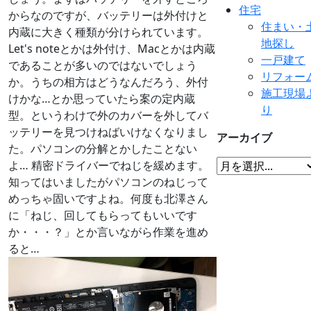
住宅
からなのですが、バッテリーは外付けと
住まい・
内蔵に大きく種類が分けられています。
地探し
Let's noteとかは外付け、Macとかは内蔵
一戸建て
であることが多いのではないでしょう
リフォー
か。うちの相方はどうなんだろう、外付
施工現場
けかな…とか思っていたら案の定内蔵
り
型。というわけで外のカバーを外してバ
ッテリーを見つけねばいけなくなりまし
アーカイブ
た。パソコンの分解とかしたことない
よ… 精密ドライバーでねじを緩めます。
知ってはいましたがパソコンのねじって
めっちゃ固いですよね。何度も北澤さん
に「ねじ、回してもらってもいいです
か・・・？」とか言いながら作業を進め
ると…