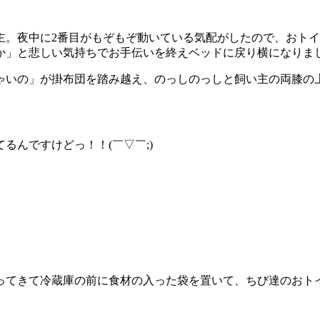
主。夜中に2番目がもぞもぞ動いている気配がしたので、おト
か」と悲しい気持ちでお手伝いを終えベッドに戻り横になりま
ゃいの」が掛布団を踏み越え、のっしのっしと飼い主の両膝の
るんですけどっ！！(￣▽￣;)
ってきて冷蔵庫の前に食材の入った袋を置いて、ちび達のおト