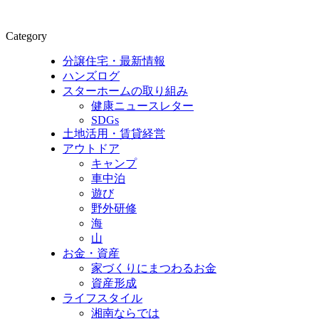
Category
分譲住宅・最新情報
ハンズログ
スターホームの取り組み
健康ニュースレター
SDGs
土地活用・賃貸経営
アウトドア
キャンプ
車中泊
遊び
野外研修
海
山
お金・資産
家づくりにまつわるお金
資産形成
ライフスタイル
湘南ならでは