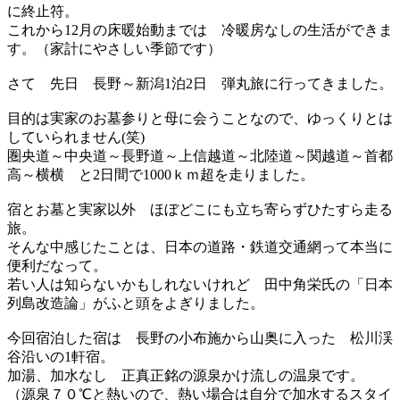
に終止符。
これから12月の床暖始動までは 冷暖房なしの生活ができま
す。（家計にやさしい季節です）
さて 先日 長野～新潟1泊2日 弾丸旅に行ってきました。
目的は実家のお墓参りと母に会うことなので、ゆっくりとは
していられません(笑)
圏央道～中央道～長野道～上信越道～北陸道～関越道～首都
高～横横 と2日間で1000ｋｍ超を走りました。
宿とお墓と実家以外 ほぼどこにも立ち寄らずひたすら走る
旅。
そんな中感じたことは、日本の道路・鉄道交通網って本当に
便利だなって。
若い人は知らないかもしれないけれど 田中角栄氏の「日本
列島改造論」がふと頭をよぎりました。
今回宿泊した宿は 長野の小布施から山奥に入った 松川渓
谷沿いの1軒宿。
加湯、加水なし 正真正銘の源泉かけ流しの温泉です。
（源泉７０℃と熱いので、熱い場合は自分で加水するスタイ