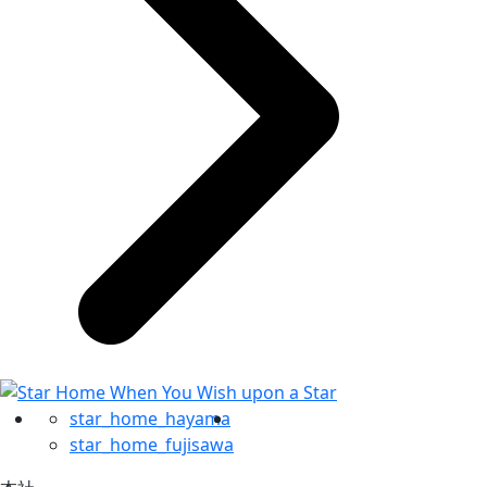
star_home_hayama
star_home_fujisawa