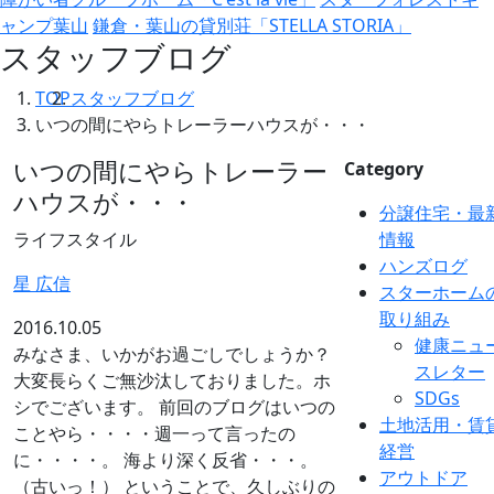
ャンプ葉山
鎌倉・葉山の貸別荘「STELLA STORIA」
スタッフブログ
TOP
スタッフブログ
いつの間にやらトレーラーハウスが・・・
いつの間にやらトレーラー
Category
ハウスが・・・
分譲住宅・最
ライフスタイル
情報
ハンズログ
星 広信
スターホーム
取り組み
2016.10.05
健康ニュ
みなさま、いかがお過ごしでしょうか？
スレター
大変長らくご無沙汰しておりました。ホ
SDGs
シでございます。 前回のブログはいつの
土地活用・賃
ことやら・・・・週一って言ったの
経営
に・・・・。 海より深く反省・・・。
アウトドア
（古いっ！） ということで、久しぶりの