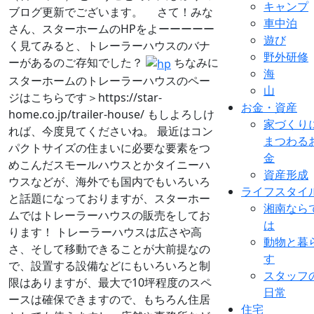
キャンプ
ブログ更新でございます。 さて！みな
車中泊
さん、スターホームのHPをよーーーーー
遊び
く見てみると、トレーラーハウスのバナ
野外研修
ーがあるのご存知でした？
ちなみに
海
スターホームのトレーラーハウスのペー
山
ジはこちらです＞https://star-
お金・資産
home.co.jp/trailer-house/ もしよろしけ
家づくり
れば、今度見てくださいね。 最近はコン
まつわる
パクトサイズの住まいに必要な要素をつ
金
めこんだスモールハウスとかタイニーハ
資産形成
ウスなどが、海外でも国内でもいろいろ
ライフスタイ
と話題になっておりますが、スターホー
湘南なら
ムではトレーラーハウスの販売をしてお
は
ります！ トレーラーハウスは広さや高
動物と暮
さ、そして移動できることが大前提なの
す
で、設置する設備などにもいろいろと制
スタッフ
限はありますが、最大で10坪程度のスペ
日常
ースは確保できますので、もちろん住居
住宅