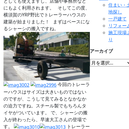
としても使えますし、店舗や事務所など
住まい・
にもよく利用されます。 そしてこの度、
地探し
横須賀のYRP野比でトレーラーハウスの
一戸建て
建築が始まりました！ まずはベースにな
リフォー
るシャーシの搬入ですね。
施工現場
り
アーカイブ
今回のトレーラ
ーハウスはサイズは大きいものではない
のですが、こうして見てみるとなかなか
の迫力ですね。スチール製でもちろんタ
イヤがついています。 で、シャーシの搬
入が終わったら、早速大工さんの登場で
す。
トレーラー