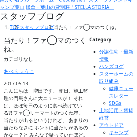
ャンプ葉山
鎌倉・葉山の貸別荘「STELLA STORIA」
スタッフブログ
TOP
スタッフブログ
当たり！ファ◯マのつくね。
当たり！ファ◯マのつく
Category
ね。
分譲住宅・最新
カテゴリなし
情報
ハンズログ
あべ りょうこ
スターホームの
取り組み
2017.05.13
健康ニュー
こんにちは、増田です。 昨日、施工監
スレター
理の門馬さんに大ニュースが！ それ
SDGs
は、ほぼ毎日のように食べ続けてい
土地活用・賃貸
る?! ファ◯リーマートのつくね串。
経営
当たりが出るというけれど、 あまりの
アウトドア
当たらなさに ホントに当たりがあるの
キャンプ
かなー？と みんなで疑っていたほど。