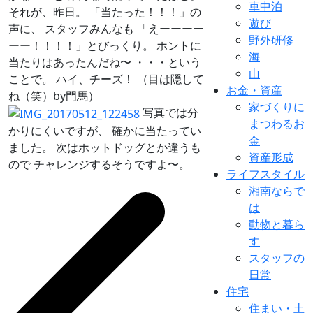
車中泊
それが、昨日。 「当たった！！！」の
遊び
声に、 スタッフみんなも 「えーーーー
野外研修
ーー！！！！」とびっくり。 ホントに
海
当たりはあったんだね〜 ・・・という
山
ことで。 ハイ、チーズ！ （目は隠して
お金・資産
ね（笑）by門馬）
家づくりに
写真では分
まつわるお
かりにくいですが、 確かに当たってい
金
ました。 次はホットドッグとか違うも
資産形成
ので チャレンジするそうですよ〜。
ライフスタイル
湘南ならで
は
動物と暮ら
す
スタッフの
日常
住宅
住まい・土