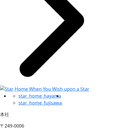
star_home_hayama
star_home_fujisawa
本社
〒249-0006