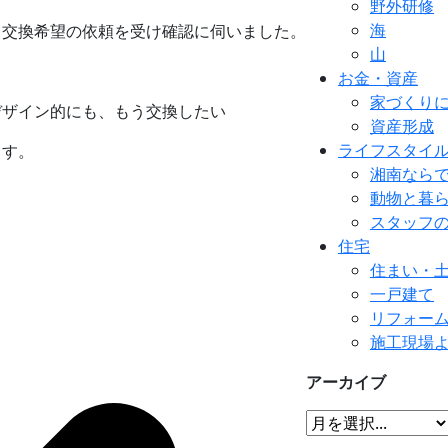
野外研修
海
、交換希望の依頼を受け確認に伺いました。
山
お金・資産
家づくり
デザイン的にも、もう交換したい
資産形成
ライフスタイ
ます。
湘南なら
動物と暮
スタッフ
住宅
住まい・
一戸建て
リフォー
施工現場
アーカイブ