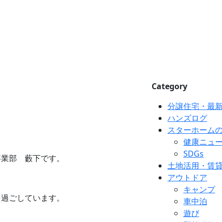
Category
分譲住宅・最
ハンズログ
スターホーム
健康ニュ
SDGs
事業部 藪下です。
土地活用・賃
アウトドア
キャンプ
を過ごしています。
車中泊
遊び