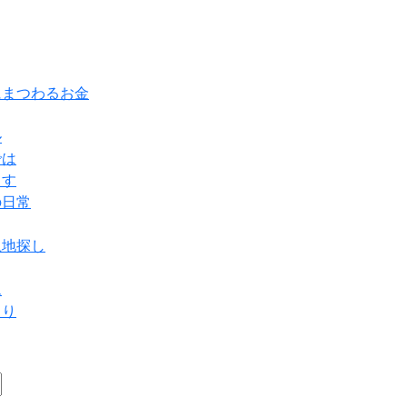
にまつわるお金
ル
では
らす
の日常
土地探し
ム
より