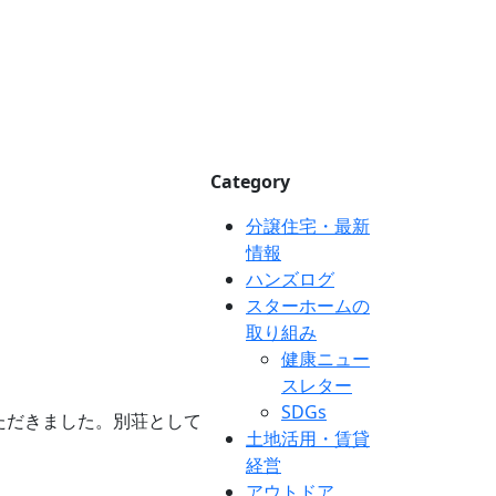
Category
分譲住宅・最新
情報
ハンズログ
スターホームの
取り組み
健康ニュー
スレター
SDGs
ただきました。別荘として
土地活用・賃貸
経営
アウトドア