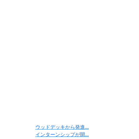
ウッドデッキから発進...
インターンシップが開...