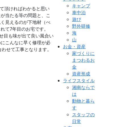
キャンプ
見て頂ければわかると思い
車中泊
日が当たる等の問題と、こ
遊び
色く見えるのが下地材（べ
野外研修
れて7年目のお宅です。
海
わせ目も味が出て良い風合い
山
のにこんなに早く修理が必
お金・資産
合わせて工事となります。
家づくりに
まつわるお
金
資産形成
ライフスタイル
湘南ならで
は
動物と暮ら
す
スタッフの
日常