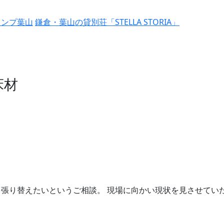
ャンプ葉山
鎌倉・葉山の貸別荘「STELLA STORIA」
床材
張り替えたいというご相談。 現場に向かい現状を見させてい