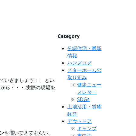
Category
分譲住宅・最新
情報
ハンズログ
スターホームの
取り組み
っていきましょう！！ とい
健康ニュー
から・・・ 実際の現場を
スレター
SDGs
土地活用・賃貸
経営
アウトドア
キャンプ
ンを描いてきてもらい、
車中泊