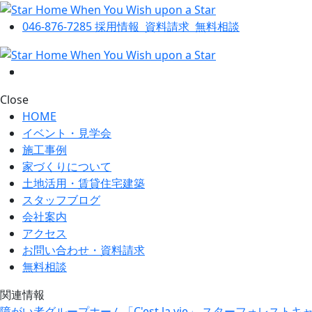
046-876-7285
採用情報
資料請求
無料相談
Close
HOME
イベント・見学会
施工事例
家づくりについて
土地活用・賃貸住宅建築
スタッフブログ
会社案内
アクセス
お問い合わせ・資料請求
無料相談
関連情報
障がい者グループホーム「C'est la vie」
スターフォレストキ