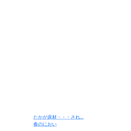
たかが床材・・・され...
春のにおい