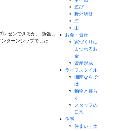
遊び
野外研修
海
山
プレゼンできるか、 勉強し
お金・資産
ンターンシップでした
家づくりに
まつわるお
金
資産形成
ライフスタイル
湘南ならで
は
動物と暮ら
す
スタッフの
日常
住宅
住まい・土