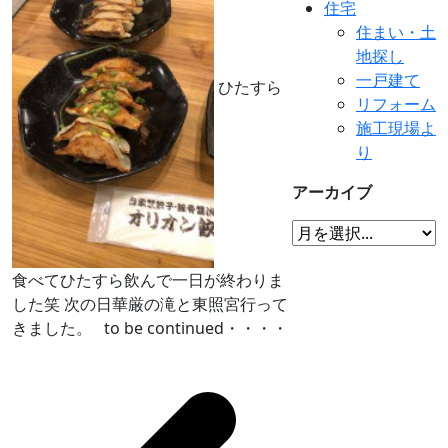
住宅
住まい・土
地探し
一戸建て
ひたすら
リフォーム
施工現場よ
り
アーカイブ
食べてひたすら飲んで一日が終わりま
した笑 次の日華厳の滝と東照宮行って
きました。 to be continued・・・・