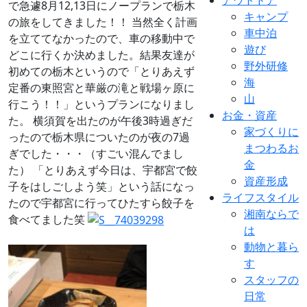
で急遽8月12,13日にノープランで栃木
キャンプ
の旅をしてきました！！ 当然全く計画
車中泊
を立ててなかったので、車の移動中で
遊び
どこに行くか決めました。結果友達が
野外研修
初めての栃木というので「とりあえず
海
定番の東照宮と華厳の滝と戦場ヶ原に
山
行こう！！」というプランになりまし
お金・資産
た。 横須賀を出たのが午後3時過ぎだ
家づくりに
ったので栃木県についたのが夜の7過
まつわるお
ぎでした・・・（すごい混んでまし
金
た） 「とりあえず今日は、宇都宮で餃
資産形成
子をはしごしよう笑」という話になっ
ライフスタイル
たので宇都宮に行ってひたすら餃子を
湘南ならで
食べてました笑
は
動物と暮ら
す
スタッフの
日常