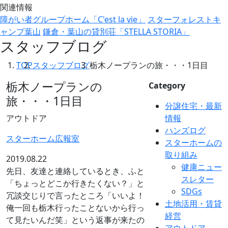
関連情報
障がい者グループホーム「C'est la vie」
スターフォレストキ
ャンプ葉山
鎌倉・葉山の貸別荘「STELLA STORIA」
スタッフブログ
TOP
スタッフブログ
栃木ノープランの旅・・・1日目
栃木ノープランの
Category
旅・・・1日目
分譲住宅・最新
アウトドア
情報
ハンズログ
スターホーム広報室
スターホームの
取り組み
2019.08.22
健康ニュー
先日、友達と連絡しているとき、ふと
スレター
「ちょっとどこか行きたくない？」と
SDGs
冗談交じりで言ったところ「いいよ！
土地活用・賃貸
俺一回も栃木行ったことないから行っ
経営
て見たいんだ笑」という返事が来たの
アウトドア