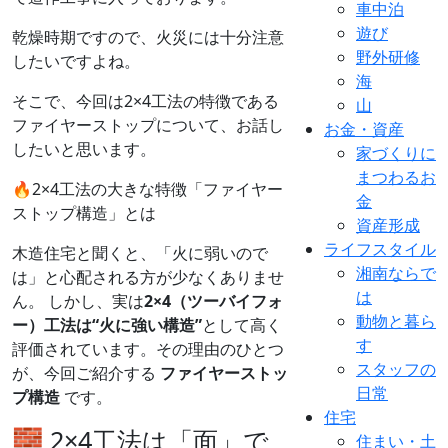
車中泊
遊び
乾燥時期ですので、火災には十分注意
野外研修
したいですよね。
海
そこで、今回は2×4工法の特徴である
山
ファイヤーストップについて、お話し
お金・資産
したいと思います。
家づくりに
まつわるお
🔥2×4工法の大きな特徴「ファイヤー
金
ストップ構造」とは
資産形成
ライフスタイル
木造住宅と聞くと、「火に弱いので
湘南ならで
は」と心配される方が少なくありませ
は
ん。 しかし、実は
2×4（ツーバイフォ
動物と暮ら
ー）工法は“火に強い構造”
として高く
す
評価されています。その理由のひとつ
スタッフの
が、今回ご紹介する
ファイヤーストッ
日常
プ構造
です。
住宅
🧱 2×4工法は「面」で
住まい・土