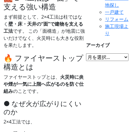
支える強い構造
地探し
一戸建て
まず前提として、2×4工法は柱ではな
リフォーム
く
壁・床・天井の“面”で建物を支える
施工現場よ
工法
です。 この「面構造」が地震に強
り
いだけでなく、火災時にも大きな役割
を果たします。
アーカイブ
🔥 ファイヤーストップ
構造とは
ファイヤーストップとは、
火災時に炎
や煙が一気に上階へ広がるのを防ぐ仕
組み
のことです。
● なぜ火が広がりにくい
のか
2×4工法では、