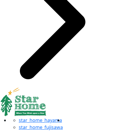
star_home_hayama
star_home_fujisawa