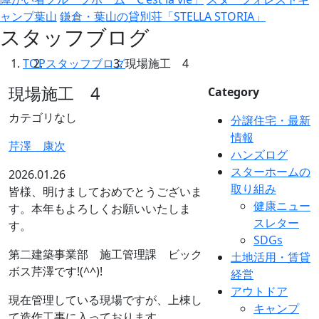
ャンプ葉山
鎌倉・葉山の貸別荘「STELLA STORIA」
スタッフブログ
TOP
スタッフブログ
現場施工 4
現場施工 4
Category
カテゴリなし
分譲住宅・最新
情報
芹澤 康次
ハンズログ
スターホームの
2026.01.26
取り組み
皆様、明けましておめでとうございま
健康ニュー
す。本年もよろしくお願いいたしま
スレター
す。
SDGs
第二建築事業部 施工管理課 ビック
土地活用・賃貸
ボス芹澤です!(^^)!
経営
アウトドア
現在管理している現場ですが、上棟し
キャンプ
て造作工事に入っております。