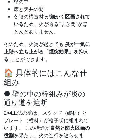
壁の中
床と天井の間
各階の構造材 が
細かく区画されて
いる
ため、火が通る“すき間”がほ
とんどありません。
そのため、火災が起きても
炎が一気に
上階へ立ち上がる「煙突効果」を抑え
る
ことができます。
🏠 具体的にはこんな仕
組み
● 壁の中の枠組みが炎の
通り道を遮断
2×4工法の壁は、スタッド（縦材）と
プレート（横材）が格子状に組まれて
います。 この構造が
自然と防火区画の
役割
を果たし、火の進行を遅らせま