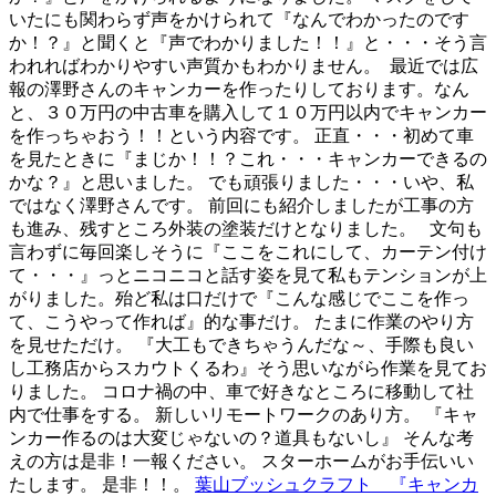
いたにも関わらず声をかけられて『なんでわかったのです
か！？』と聞くと『声でわかりました！！』と・・・そう言
われればわかりやすい声質かもわかりません。
最近では広
報の澤野さんのキャンカーを作ったりしております。なん
と、３０万円の中古車を購入して１０万円以内でキャンカー
を作っちゃおう！！という内容です。 正直・・・初めて車
を見たときに『まじか！！？これ・・・キャンカーできるの
かな？』と思いました。 でも頑張りました・・・いや、私
ではなく澤野さんです。 前回にも紹介しましたが工事の方
も進み、残すところ外装の塗装だけとなりました。
文句も
言わずに毎回楽しそうに『ここをこれにして、カーテン付け
て・・・』っとニコニコと話す姿を見て私もテンションが上
がりました。殆ど私は口だけで『こんな感じでここを作っ
て、こうやって作れば』的な事だけ。 たまに作業のやり方
を見せただけ。 『大工もできちゃうんだな～、手際も良い
し工務店からスカウトくるわ』そう思いながら作業を見てお
りました。 コロナ禍の中、車で好きなところに移動して社
内で仕事をする。 新しいリモートワークのあり方。 『キャ
ンカー作るのは大変じゃないの？道具もないし』 そんな考
えの方は是非！一報ください。 スターホームがお手伝いい
たします。 是非！！。
葉山ブッシュクラフト 『キャンカ