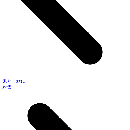
鬼と一緒に
粉雪