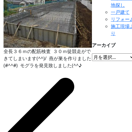
地探し
一戸建て
リフォー
施工現場
り
アーカイブ
全長３６ｍの配筋検査
３０ｍ徒競走がで
きてしまいます(^^)/
燕が巣を作りました
(#^^#)
モグラを発見致しました(^^♪