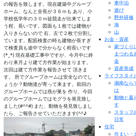
車中泊
の報告を致します。現在建築中グループ
遊び
ホーム、なんと全長が３６ｍも あり、小
野外研修
学校低学年の３０ｍ徒競走が出来てしま
海
う程、長いです。図面も１枚では建物が
山
入りきらないので 右、左で２枚で分割し
お金・資産
ています。配筋検査の時も建物が長すぎ
家づくり
て検査員も途中で分からなく程長いです
まつわる
(*_*) 現在基礎工事中ですが、今月中に終
金
わり来月より建て方作業が始まります。
資産形成
次回は建て方作業を報告させて 頂きま
ライフスタイ
す。 所でグループホームは安全なのでし
湘南なら
ょうか？動物達が寄って来ます。前回の
は
グループホームでは燕が巣を 作り、今回
動物と暮
のグループホームではモグラを発見致し
す
ました(#^^#) また、動物を発見致しまし
スタッフ
たら、ご報告させていただきます(^^♪
日常
住宅
住まい・