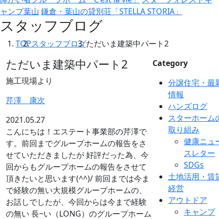
ャンプ葉山
鎌倉・葉山の貸別荘「STELLA STORIA」
スタッフブログ
TOP
スタッフブログ
ただいま建築中パート2
ただいま建築中パート2
Category
施工現場より
分譲住宅・最
情報
芹澤 康次
ハンズログ
スターホーム
2021.05.27
取り組み
こんにちは！エステート事業部の芹澤で
健康ニュ
す。前回までグループホームの報告をさ
スレター
せていただきましたが 好評だった為、今
SDGs
回からもグループホームの報告をさせて
土地活用・賃
頂きたいと思います(^^)/ 前回までは今ま
経営
で経験の無い大規模グループホームの、
アウトドア
お話しでしたが、今回からは今まで経験
キャンプ
の無い 長~い（LONG）のグループホーム