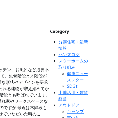
Category
分譲住宅・最新
情報
ハンズログ
スターホームの
取り組み
ッチン、お風呂など必要不
健康ニュー
けて、鉄骨階段と木階段が
スレター
題な形状やデザインを要求
SDGs
われる建物が増え始めてか
土地活用・賃貸
階段とも呼ばれています。
経営
隠れ家やワークスペースな
アウトドア
のですが 最近は木階段も
キャンプ
せていただいた時のこ
車中泊