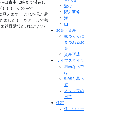
時は夜中12時まで滞在し
遊び
プ！！！ その時で
野外研修
に見えます。 これを見た瞬
海
だきました！
あと一歩で完
山
ため鉄骨階段だけにこだわ
お金・資産
家づくりに
まつわるお
金
資産形成
ライフスタイル
湘南ならで
は
動物と暮ら
す
スタッフの
日常
住宅
住まい・土