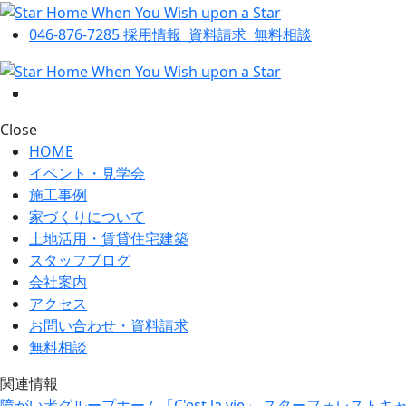
046-876-7285
採用情報
資料請求
無料相談
Close
HOME
イベント・見学会
施工事例
家づくりについて
土地活用・賃貸住宅建築
スタッフブログ
会社案内
アクセス
お問い合わせ・資料請求
無料相談
関連情報
障がい者グループホーム「C'est la vie」
スターフォレストキ