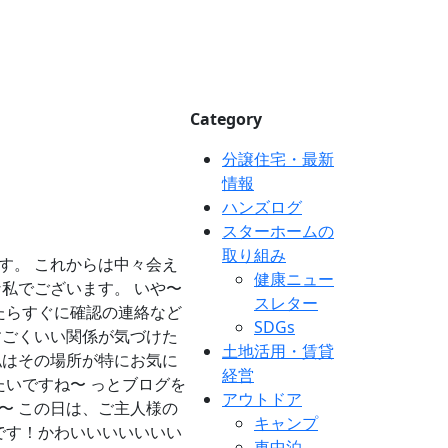
Category
分譲住宅・最新
情報
ハンズログ
スターホームの
取り組み
す。 これからは中々会え
健康ニュー
私でございます。 いや〜
スレター
たらすぐに確認の連絡など
SDGs
すごくいい関係が気づけた
土地活用・賃貸
私はその場所が特にお気に
経営
いですね〜 っとブログを
アウトドア
〜 この日は、ご主人様の
キャンプ
です！かわいいいいいいい
車中泊