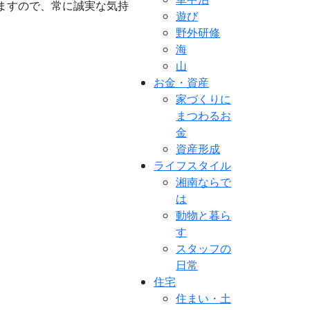
ますので、常に誠実な気持
遊び
野外研修
海
山
お金・資産
家づくりに
まつわるお
金
資産形成
ライフスタイル
湘南ならで
は
動物と暮ら
す
スタッフの
日常
住宅
住まい・土