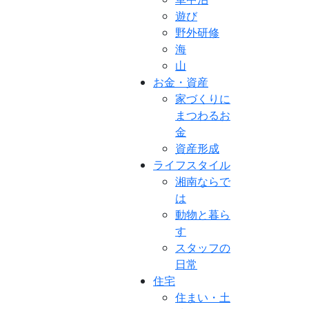
遊び
野外研修
海
山
お金・資産
家づくりに
まつわるお
金
資産形成
ライフスタイル
湘南ならで
は
動物と暮ら
す
スタッフの
日常
住宅
住まい・土