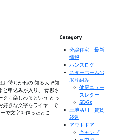
Category
分譲住宅・最新
情報
ハンズログ
スターホームの
取り組み
はお待ちかねの 知る人ぞ知
健康ニュー
よと申込みが入り、 青柳さ
スレター
ークも楽しめるという とっ
SDGs
お好きな文字をワイヤーで
土地活用・賃貸
ヤーで文字を作ったとこ
経営
アウトドア
キャンプ
車中泊