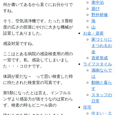
車中泊
何か書いてあるから直ぐにお分かりで
遊び
すね。
野外研修
そう、空気清浄機です。たった３畳程
海
度の広さの部屋にやけに大きな機械が
山
設置してありました。
お金・資産
家づくりに
感染対策ですね。
まつわるお
金
ここはとある病院の感染検査用の用の
資産形成
一室です。私、感染してしまいまし
ライフスタイル
た・・・コロナです。
湘南ならで
体調が変だな～ って思い検査した時
は
に待たされた検査室の写真です。
動物と暮ら
す
第5類になったとは言え、インフルエ
スタッフの
ンザより感染力が強そうなのは変わら
日常
ず、検査の時もビニール袋の
住宅
住まい・土