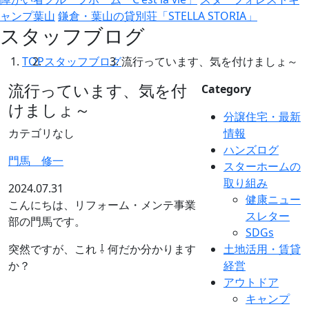
ャンプ葉山
鎌倉・葉山の貸別荘「STELLA STORIA」
スタッフブログ
TOP
スタッフブログ
流行っています、気を付けましょ～
流行っています、気を付
Category
けましょ～
分譲住宅・最新
カテゴリなし
情報
ハンズログ
門馬 修一
スターホームの
取り組み
2024.07.31
健康ニュー
こんにちは、リフォーム・メンテ事業
スレター
部の門馬です。
SDGs
突然ですが、これ ⇩ 何だか分かります
土地活用・賃貸
か？
経営
アウトドア
キャンプ