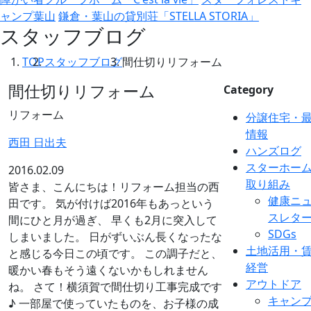
ャンプ葉山
鎌倉・葉山の貸別荘「STELLA STORIA」
スタッフブログ
TOP
スタッフブログ
間仕切りリフォーム
間仕切りリフォーム
Category
リフォーム
分譲住宅・
情報
西田 日出夫
ハンズログ
スターホー
2016.02.09
取り組み
皆さま、こんにちは！リフォーム担当の西
健康ニ
田です。 気が付けば2016年もあっという
スレタ
間にひと月が過ぎ、 早くも2月に突入して
SDGs
しまいました。 日がずいぶん長くなったな
土地活用・
と感じる今日この頃です。 この調子だと、
経営
暖かい春もそう遠くないかもしれません
アウトドア
ね。 さて！横須賀で間仕切り工事完成です
キャン
♪ 一部屋で使っていたものを、お子様の成