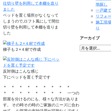
地探し
一戸建
ベッドを置く場所がなくなって
リフォ
しまうので,ロフト風にして間仕
施工現
切り壁を利用して本棚を造りま
り
した
アーカイブ
梯子も２×４材で作成
反対側はこんな感じ
下にベッドを置く予定です
＊ ＊ ＊ ＊ ＊ ＊ ＊ ＊ ＊
＊ ＊ ＊ ＊ ＊ ＊ ＊ ＊ 一つの
部屋を分けるのにも、様々な方法がありま
す。 その時その時のご家族のニーズに合わ
せて、 お部屋の有効活用が可能なんです！