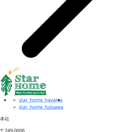
star_home_hayama
star_home_fujisawa
本社
〒249-0006