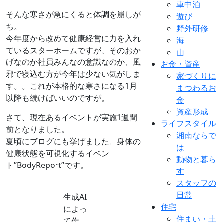
車中泊
そんな寒さが急にくると体調を崩しが
遊び
ち。
野外研修
今年度から改めて健康経営に力を入れ
海
ているスターホームですが、そのおか
山
げなのか社員みんなの意識なのか、風
お金・資産
邪で寝込む方が今年は少ない気がしま
家づくりに
す。。これが本格的な寒さになる1月
まつわるお
以降も続けばいいのですが。
金
資産形成
さて、現在あるイベントが実施1週間
ライフスタイル
前となりました。
湘南ならで
夏頃にブログにも挙げました、身体の
は
健康状態を可視化するイベン
動物と暮ら
ト”BodyReport”です。
す
スタッフの
日常
生成AI
住宅
によっ
住まい・土
て作