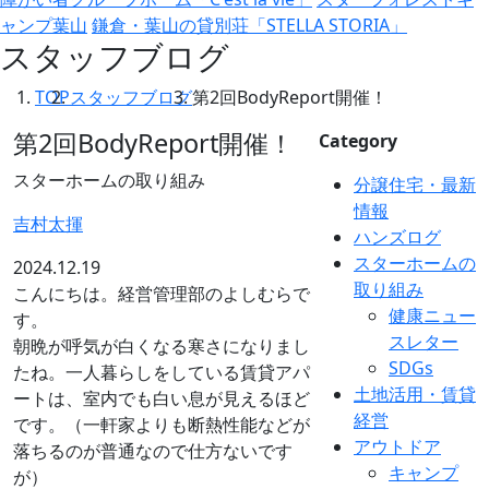
ャンプ葉山
鎌倉・葉山の貸別荘「STELLA STORIA」
スタッフブログ
TOP
スタッフブログ
第2回BodyReport開催！
第2回BodyReport開催！
Category
スターホームの取り組み
分譲住宅・最新
情報
吉村太揮
ハンズログ
スターホームの
2024.12.19
取り組み
こんにちは。経営管理部のよしむらで
健康ニュー
す。
スレター
朝晩が呼気が白くなる寒さになりまし
SDGs
たね。一人暮らしをしている賃貸アパ
土地活用・賃貸
ートは、室内でも白い息が見えるほど
経営
です。（一軒家よりも断熱性能などが
アウトドア
落ちるのが普通なので仕方ないです
キャンプ
が）