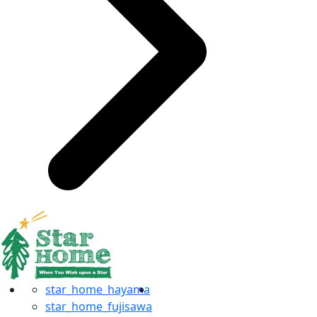
star_home_hayama
star_home_fujisawa