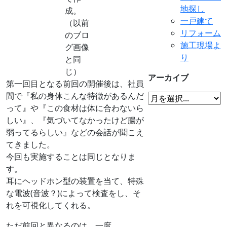
地探し
成。
一戸建て
（以前
リフォーム
のブロ
施工現場よ
グ画像
り
と同
じ）
アーカイブ
第一回目となる前回の開催後は、社員
間で『私の身体こんな特徴があるんだ
って』や『この食材は体に合わないら
しい』、『気づいてなかったけど腸が
弱ってるらしい』などの会話が聞こえ
てきました。
今回も実施することは同じとなりま
す。
耳にヘッドホン型の装置を当て、特殊
な電波(音波？)によって検査をし、そ
れを可視化してくれる。
ただ前回と異なるのは、一度