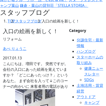
ャンプ葉山
鎌倉・葉山の貸別荘「STELLA STORIA」
スタッフブログ
TOP
スタッフブログ
入口の絵画を新しく！
入口の絵画を新しく！
Category
リフォーム
分譲住宅・最新
情報
あべ りょうこ
ハンズログ
スターホームの
2017.01.13
取り組み
こんにちは、増田です。 突然ですが。
健康ニュー
会社の入口にあった絵画を覚えていま
スレター
すか？ 「どこにあったっけ？」という
SDGs
あなた。 まず会社を入って↓このコー
土地活用・賃貸
ナーの向かいに 来客者用の電話があり
経営
アウトドア
キャンプ