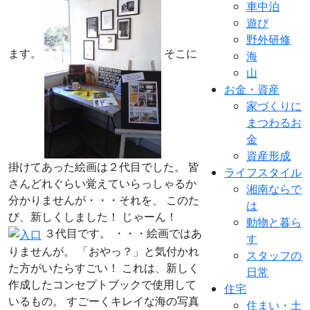
車中泊
遊び
野外研修
ます。
そこに
海
山
お金・資産
家づくりに
まつわるお
金
資産形成
掛けてあった絵画は２代目でした。 皆
ライフスタイル
さんどれぐらい覚えていらっしゃるか
湘南ならで
分かりませんが・・・それを、 このた
は
び、新しくしました！ じゃーん！
動物と暮ら
３代目です。 ・・・絵画ではあ
す
りませんが。 「おやっ？」と気付かれ
スタッフの
た方がいたらすごい！ これは、新しく
日常
作成したコンセプトブックで使用して
住宅
いるもの。 すごーくキレイな海の写真
住まい・土