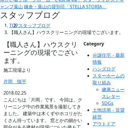
ャンプ葉山
鎌倉・葉山の貸別荘「STELLA STORIA」
スタッフブログ
TOP
スタッフブログ
【職人さん】ハウスクリーニングの現場でございます。
【職人さん】ハウスクリ
Category
ーニングの現場でござい
分譲住宅・最新
ます。
情報
ハンズログ
施工現場より
スターホームの
片岡 慎平
取り組み
健康ニュー
2018.02.25
スレター
こんにちは「片岡」です。 今回は、ク
SDGs
リーニング中の作業風景を撮影してき
土地活用・賃貸
ました。 建築中は木くずやホコリがた
経営
くさん待っています。 窓とかの細かい
アウトドア
部分がある建材が現場についた後も工