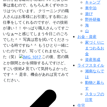
キャンプ
事は進むので、もちろん木くずやホコ
車中泊
リはついています。 クリーニングの職
遊び
人さんはお客様にお引渡しする前にお
野外研修
仕事をしてくれるのですが、その技術
海
が凄い！！ やっぱり職人さんってすご
山
いなぁ〜と感じてしまう今日このごろ
お金・資産
でした＾＾ 写真は窓を拭いてくださっ
家づくりに
ている時ですね＾＾ もうひとり一緒に
まつわるお
いたのですが、写ってくれませんでし
金
た（笑）
この後、窓の隅
資産形成
とか隙間とかを掃除するんですけど、
ライフスタイル
すごい技術♪ 見ていて気持ちよかった
湘南ならで
です＾＾ 是非、機会があれば見てみて
は
ください。
動物と暮ら
す
スタッフの
日常
住宅