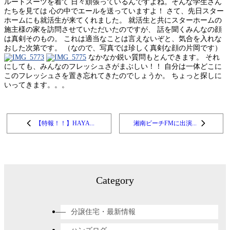
ルートスーツを着て 日々頑張っているんですよね。そんな学生さん
たちを見ては 心の中でエールを送っていますよ！ さて、先日スター
ホームにも就活生が来てくれました。 就活生と共にスターホームの
施主様の家を訪問させていただいたのですが、 話を聞くみんなの顔
は真剣そのもの。 これは適当なことは言えないぞと、気合を入れな
おした次第です。 （なので、写真では珍しく真剣な顔の片岡です）
なかなか鋭い質問もとんできます。 それ
にしても、みんなのフレッシュさがまぶしい！！ 自分は一体どこに
このフレッシュさを置き忘れてきたのでしょうか。 ちょっと探しに
いってきます。。。
【特報！！】HAYA...
湘南ビーチFMに出演...
Category
分譲住宅・最新情報