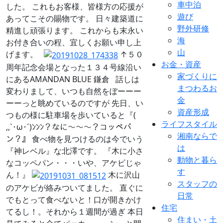
車中泊
した。 これもお客様、皆様方の応援が
遊び
あってこその賜物です。 日々建築道に
野外研修
精進し頑張ります。 これからも末永い
海
お付き合いの程、宜しくお願い申し上
山
げます。
↑５０
お金・資産
周年記念会場となった１３４号線沿い
家づくりに
にあるAMANDAN BLUE 鎌倉 話しは
まつわるお
変わりまして、いつも自然をぼーーー
金
ーーっと眺めているのですが 先日、い
資産形成
つもの様に駐車場を歩いていると『(
ライフスタイル
,,`･ω･´)ﾝﾝﾝ？なに～～～？コッペパ
湘南ならで
ン？』 食べ物を見つけるのは今でいう
は
『神レベル』な北澤です。 『木に小さ
動物と暮ら
なコッペパン・・・いや、アケビじゃ
す
ん！』
木に沢山
スタッフの
のアケビが絡みついてました。 直ぐに
日常
でもとって食べないと！口が開きかけ
住宅
てるし！。それから１週間が過ぎ 本日
住まい・土