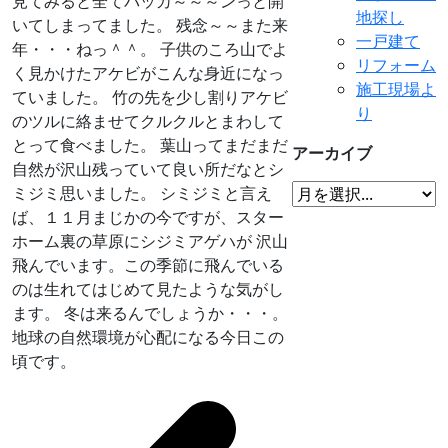
見てみると全てパッカ～～～ンっと開
地探し
いてしまってました。 残念～～また来
一戸建て
年・・・ねっ＾＾。 子供のころ山でよ
リフォーム
く見かけたアケビがこんな身近になっ
施工現場よ
ていました。 竹の先を少し割りアケビ
り
のツルに絡ませてクルクルとまわして
とって食べました。 葉山ってまだまだ
アーカイブ
自然が沢山残っていて良い所だなとシ
ミジミ思いました。 シミジミと言え
ば、１１月まじかの今ですが、スター
ホーム裏の草原にシジミアゲハが 沢山
飛んでいます。この季節に飛んでいる
のは生れてはじめて見たような気がし
ます。 冬は来るんでしょうか・・・。
地球の自然環境が心配になる今日この
頃です。