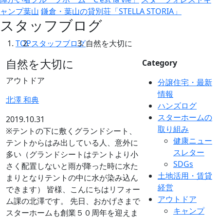
ャンプ葉山
鎌倉・葉山の貸別荘「STELLA STORIA」
スタッフブログ
TOP
スタッフブログ
自然を大切に
自然を大切に
Category
アウトドア
分譲住宅・最新
情報
北澤 和典
ハンズログ
スターホームの
2019.10.31
取り組み
※テントの下に敷くグランドシート、
健康ニュー
テントからはみ出している人、意外に
スレター
多い（グランドシートはテントより小
SDGs
さく配置しないと雨が降った時に水た
土地活用・賃貸
まりとなりテントの中に水が染み込ん
経営
できます） 皆様、こんにちはリフォー
アウトドア
ム課の北澤です。 先日、おかげさまで
キャンプ
スターホームも創業５０周年を迎えま