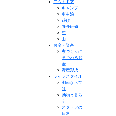
アウトドア
キャンプ
車中泊
遊び
野外研修
海
山
お金・資産
家づくりに
まつわるお
金
資産形成
ライフスタイル
湘南ならで
は
動物と暮ら
す
スタッフの
日常