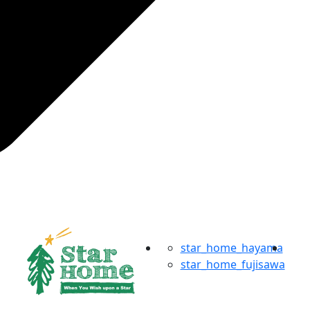
star_home_hayama
star_home_fujisawa