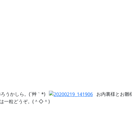
うかしら。(´艸｀*)
お内裏様とお雛
は一粒どうぞ。(＾◇＾)