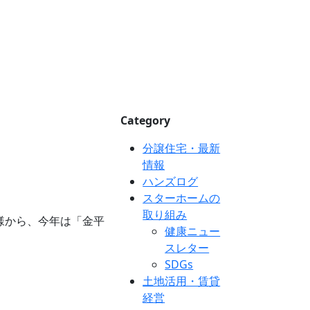
Category
分譲住宅・最新
情報
ハンズログ
スターホームの
取り組み
様から、今年は「金平
健康ニュー
スレター
SDGs
土地活用・賃貸
経営