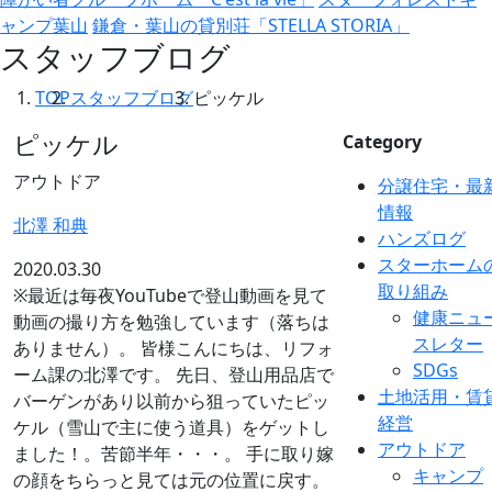
ャンプ葉山
鎌倉・葉山の貸別荘「STELLA STORIA」
スタッフブログ
TOP
スタッフブログ
ピッケル
ピッケル
Category
アウトドア
分譲住宅・最
情報
北澤 和典
ハンズログ
スターホーム
2020.03.30
取り組み
※最近は毎夜YouTubeで登山動画を見て
健康ニュ
動画の撮り方を勉強しています（落ちは
スレター
ありません）。 皆様こんにちは、リフォ
SDGs
ーム課の北澤です。 先日、登山用品店で
土地活用・賃
バーゲンがあり以前から狙っていたピッ
経営
ケル（雪山で主に使う道具）をゲットし
アウトドア
ました！。苦節半年・・・。 手に取り嫁
キャンプ
の顔をちらっと見ては元の位置に戻す。