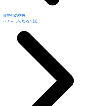
蛍光灯の交換
へぇ～ってなる？話 ...