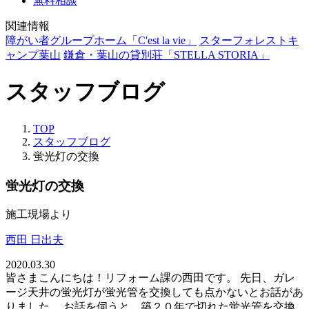
無料相談
関連情報
障がい者グループホーム「C'est la vie」
スターフォレストキ
ャンプ葉山
鎌倉・葉山の貸別荘「STELLA STORIA」
スタッフブログ
TOP
スタッフブログ
蛍光灯の交換
蛍光灯の交換
施工現場より
西田 日出夫
2020.03.30
皆さまこんにちは！リフォーム課の西田です。 先日、ガレ
ージ天井の蛍光灯が蛍光管を交換しても点かないとお話があ
りました。 お話を伺うと、築２０年で切れた蛍光管を交換