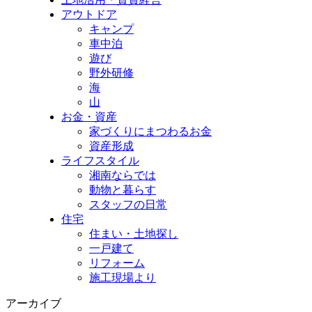
アウトドア
キャンプ
車中泊
遊び
野外研修
海
山
お金・資産
家づくりにまつわるお金
資産形成
ライフスタイル
湘南ならでは
動物と暮らす
スタッフの日常
住宅
住まい・土地探し
一戸建て
リフォーム
施工現場より
アーカイブ