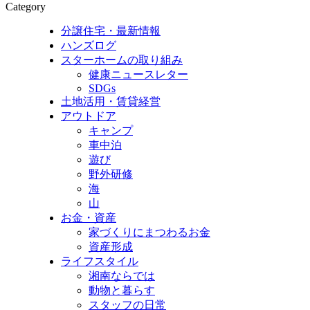
Category
分譲住宅・最新情報
ハンズログ
スターホームの取り組み
健康ニュースレター
SDGs
土地活用・賃貸経営
アウトドア
キャンプ
車中泊
遊び
野外研修
海
山
お金・資産
家づくりにまつわるお金
資産形成
ライフスタイル
湘南ならでは
動物と暮らす
スタッフの日常