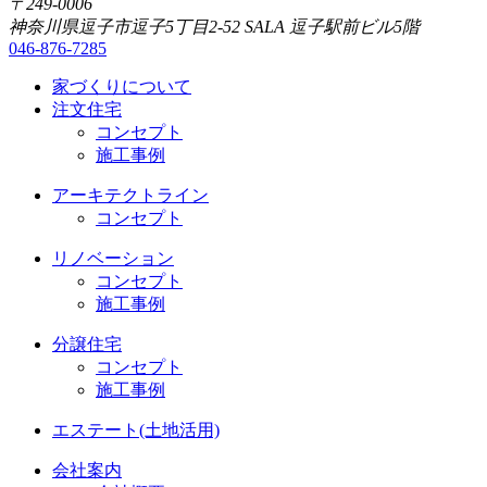
〒249-0006
神奈川県逗子市逗子5丁目2-52 SALA 逗子駅前ビル5階
046-876-7285
家づくりについて
注文住宅
コンセプト
施工事例
アーキテクトライン
コンセプト
リノベーション
コンセプト
施工事例
分譲住宅
コンセプト
施工事例
エステート(土地活用)
会社案内