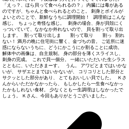
「えっ？、ほら貝って食べられるの？」 内臓には毒がある
のですが、ちゃんと食べられるとのこと。 刺身とボイルが
よいとのことで、新鮮なうちに調理開始！ 調理前はこんな
感じ。
ちょっと奇怪な感じ。 刺身の場合、身が貝殻にく
っついていて、なかなか外れないので、 貝を割って取り出
します。 割って取り出しま 割って取り 割っ 割れ
ない！ 満月の晩に住宅街に響く、金づちの音。 ご近所に迷
惑にならないうちに、どうにかこうにか割ることに成功。
解体中の画像は、自主規制。 身の部分を薄くスライスし、
刺身の完成。
これで貝一個分。 一緒にいただいた生シラス
とともに、いただきまーす。 うん。 アワビとまではいかな
いが、 サザエとまではいかないが、 コリコリとした部分と
サクッとした部分があり、 とてもおいしい貝でした。 Ｋさ
んからいただかなかったら、 もしかしたら一生食べなかっ
たかもしれない食材。 少なくとも一生調理はしなかったで
しょう。 Ｋさん、今回もありがとうございました。