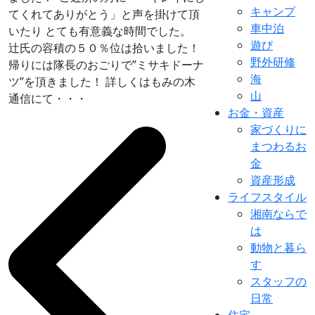
キャンプ
てくれてありがとう」と声を掛けて頂
車中泊
いたり とても有意義な時間でした。
遊び
辻氏の容積の５０％位は拾いました！
野外研修
帰りには隊長のおごりで”ミサキドーナ
海
ツ”を頂きました！ 詳しくはもみの木
山
通信にて・・・
お金・資産
家づくりに
まつわるお
金
資産形成
ライフスタイル
湘南ならで
は
動物と暮ら
す
スタッフの
日常
住宅