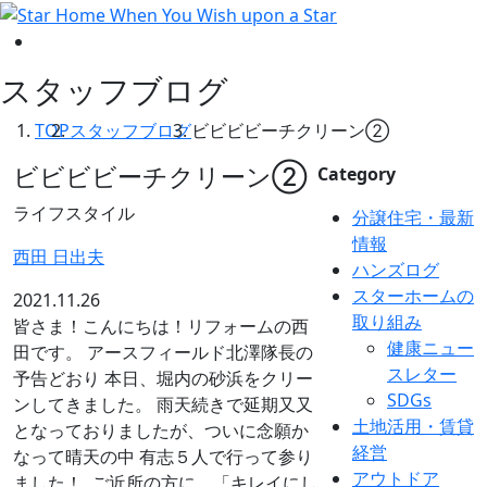
スタッフブログ
TOP
スタッフブログ
ビビビビーチクリーン②
ビビビビーチクリーン②
Category
ライフスタイル
分譲住宅・最新
情報
西田 日出夫
ハンズログ
スターホームの
2021.11.26
取り組み
皆さま！こんにちは！リフォームの西
健康ニュー
田です。 アースフィールド北澤隊長の
スレター
予告どおり 本日、堀内の砂浜をクリー
SDGs
ンしてきました。 雨天続きで延期又又
土地活用・賃貸
となっておりましたが、ついに念願か
経営
なって晴天の中 有志５人で行って参り
アウトドア
ました！
ご近所の方に 「キレイにし