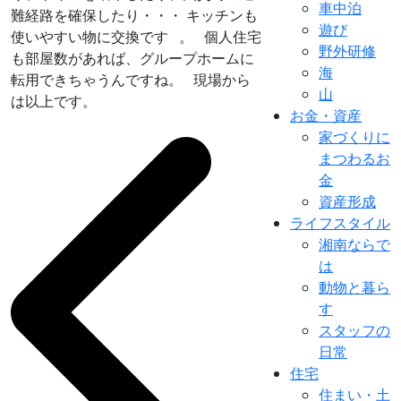
車中泊
難経路を確保したり・・・ キッチンも
遊び
使いやすい物に交換です 。
個人住宅
野外研修
も部屋数があれば、グループホームに
海
転用できちゃうんですね。 現場から
山
は以上です。
お金・資産
家づくりに
まつわるお
金
資産形成
ライフスタイル
湘南ならで
は
動物と暮ら
す
スタッフの
日常
住宅
住まい・土