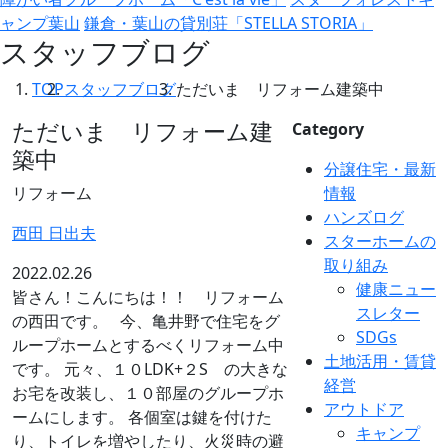
ャンプ葉山
鎌倉・葉山の貸別荘「STELLA STORIA」
スタッフブログ
TOP
スタッフブログ
ただいま リフォーム建築中
ただいま リフォーム建
Category
築中
分譲住宅・最新
リフォーム
情報
ハンズログ
西田 日出夫
スターホームの
取り組み
2022.02.26
健康ニュー
皆さん！こんにちは！！ リフォーム
スレター
の西田です。 今、亀井野で住宅をグ
SDGs
ループホームとするべくリフォーム中
土地活用・賃貸
です。 元々、１０LDK+２S の大きな
経営
お宅を改装し、１０部屋のグループホ
アウトドア
ームにします。 各個室は鍵を付けた
キャンプ
り、トイレを増やしたり、火災時の避