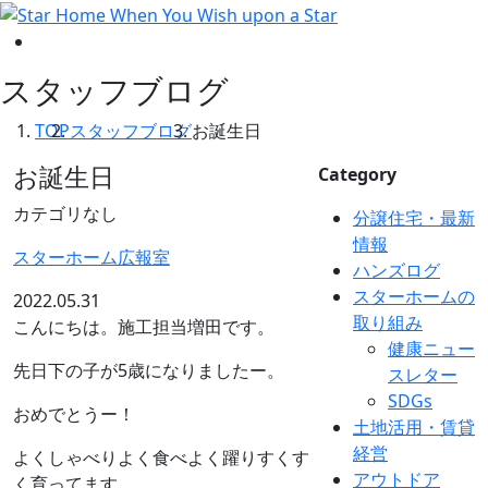
スタッフブログ
TOP
スタッフブログ
お誕生日
お誕生日
Category
カテゴリなし
分譲住宅・最新
情報
スターホーム広報室
ハンズログ
スターホームの
2022.05.31
取り組み
こんにちは。施工担当増田です。
健康ニュー
先日下の子が5歳になりましたー。
スレター
SDGs
おめでとうー！
土地活用・賃貸
経営
よくしゃべりよく食べよく躍りすくす
アウトドア
く育ってます。