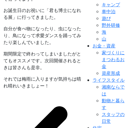
キャンプ
お誕生日のお祝いに「君も博士になれ
車中泊
る展」に行ってきました。
遊び
野外研修
自分が食べ物になったり、虫になった
海
り、鳥になって求愛ダンスを踊ってみ
山
たり楽しんでいました。
お金・資産
家づくりに
期間限定で終わってしまいましたがと
まつわるお
てもオススメです。次回開催されると
金
きは皆さんも是非。
資産形成
それでは梅雨に入りますが気持ちは晴
ライフスタイル
れ晴れいきましょー！
湘南ならで
は
動物と暮ら
す
スタッフの
日常
住宅