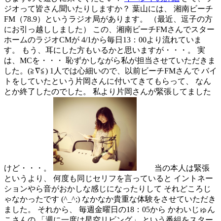
ジオって皆さん聞いたりしますか？ 葉山には、 湘南ビーチ
FM（78.9）というラジオ局があります。 （最近、逗子の方
にお引っ越ししました） この、湘南ビーチFMさんでスター
ホームのラジオCMが 4/1から毎日13：00より流れていま
す。 もう、耳にした方もいるかと思いますが・・・。 実
は、MCを・・・ 恥ずかしながら私が担当させていただきま
した。(≧∇≦) 1人では心細いので、以前ビーチFMさんで バイ
トをしていたという片岡さんに付いてきてもらって、 なん
とか終了したのでした。 私より片岡さんが緊張してました
けど・・・。
当の本人は緊張
というより、 何度も同じセリフを言っていると イントネー
ションやら音がおかしな感じになったりして それどころじ
ゃなかったです (^_^;) なかなか貴重な体験をさせていただき
ました。 それから、 毎週金曜日の18：05から かわいじゅん
こさんの 「週に一度は星空リビング」 という番組をスター