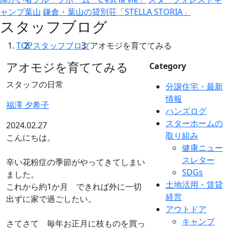
ャンプ葉山
鎌倉・葉山の貸別荘「STELLA STORIA」
スタッフブログ
TOP
スタッフブログ
アオモジを育ててみる
アオモジを育ててみる
Category
スタッフの日常
分譲住宅・最新
情報
福澤 夕希子
ハンズログ
スターホームの
2024.02.27
取り組み
こんにちは。
健康ニュー
スレター
辛い花粉症の季節がやってきてしまい
SDGs
ました。
土地活用・賃貸
これから約1か月 できれば外に一切
経営
出ずに家で過ごしたい。
アウトドア
キャンプ
さてさて 毎年お正月に枝ものを買っ