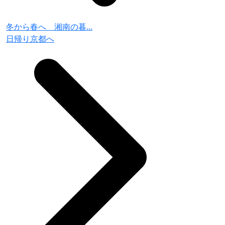
冬から春へ 湘南の暮...
日帰り京都へ