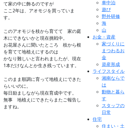
車中泊
て家の中に飾るのですが
遊び
ここ2年は、アオモジを買っていま
野外研修
す。
海
山
このアオモジを枝から育てて 家の庭
お金・資産
木にできないかと現在挑戦中。
家づくりに
お花屋さんに聞いたところ 枝から根
まつわるお
を育てて地植えにするのは
金
かなり難しいと言われましたが、現在
資産形成
1本だけなんとか生き残っています。
ライフスタイル
湘南ならで
このまま順調に育って地植えにできた
は
らいいのに。
動物と暮ら
毎日励ましながら現在育成中です。
す
無事 地植えにできたらまたご報告し
スタッフの
ますね。
日常
住宅
住まい・土