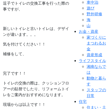
車中泊
逗子でトイレの交換工事を行った際の
遊び
事ですが、
野外研修
海
山
新しいトイレと古いトイレは、デザイ
お金・資産
ンが違います。。。
家づくりに
まつわるお
気を付けてください！！
金
補修をして、
資産形成
ライフスタイル
湘南ならで
は
完了です！！
動物と暮ら
トイレの交換の際は、クッションフロ
す
アーの貼替でしたり、リフォームトイ
スタッフの
レをご案内がおすすめになります。
日常
住宅
現場からは以上です！！
住まい・土