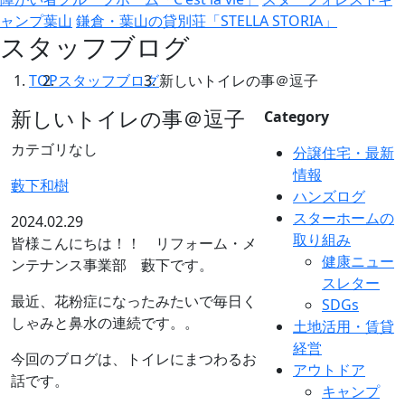
ャンプ葉山
鎌倉・葉山の貸別荘「STELLA STORIA」
スタッフブログ
TOP
スタッフブログ
新しいトイレの事＠逗子
新しいトイレの事＠逗子
Category
カテゴリなし
分譲住宅・最新
情報
藪下和樹
ハンズログ
スターホームの
2024.02.29
取り組み
皆様こんにちは！！ リフォーム・メ
健康ニュー
ンテナンス事業部 藪下です。
スレター
最近、花粉症になったみたいで毎日く
SDGs
しゃみと鼻水の連続です。。
土地活用・賃貸
経営
今回のブログは、トイレにまつわるお
アウトドア
話です。
キャンプ