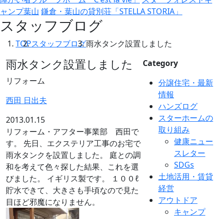
ャンプ葉山
鎌倉・葉山の貸別荘「STELLA STORIA」
スタッフブログ
TOP
スタッフブログ
雨水タンク設置しました
雨水タンク設置しました
Category
リフォーム
分譲住宅・最新
情報
西田 日出夫
ハンズログ
スターホームの
2013.01.15
取り組み
リフォーム・アフター事業部 西田で
健康ニュー
す。 先日、エクステリア工事のお宅で
スレター
雨水タンクを設置しました。 庭との調
SDGs
和を考えて色々探した結果、これを選
土地活用・賃貸
びました。
イギリス製です。 １００ℓ
経営
貯水できて、大きさも手頃なので見た
アウトドア
目ほど邪魔になりません。
キャンプ