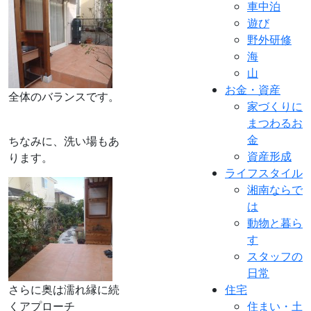
車中泊
遊び
野外研修
海
山
お金・資産
全体のバランスです。
家づくりに
まつわるお
金
ちなみに、洗い場もあ
資産形成
ります。
ライフスタイル
湘南ならで
は
動物と暮ら
す
スタッフの
日常
さらに奥は濡れ縁に続
住宅
くアプローチ
住まい・土