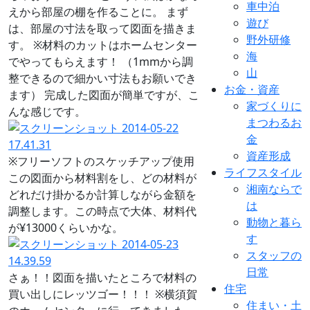
車中泊
えから部屋の棚を作ることに。 まず
遊び
は、部屋の寸法を取って図面を描きま
野外研修
す。 ※材料のカットはホームセンター
海
でやってもらえます！ （1mmから調
山
整できるので細かい寸法もお願いでき
お金・資産
ます） 完成した図面が簡単ですが、こ
家づくりに
んな感じです。
まつわるお
金
資産形成
※フリーソフトのスケッチアップ使用
ライフスタイル
この図面から材料割をし、どの材料が
湘南ならで
どれだけ掛かるか計算しながら金額を
は
調整します。この時点で大体、材料代
動物と暮ら
が¥13000くらいかな。
す
スタッフの
日常
さぁ！！図面を描いたところで材料の
住宅
買い出しにレッツゴー！！！ ※横須賀
住まい・土