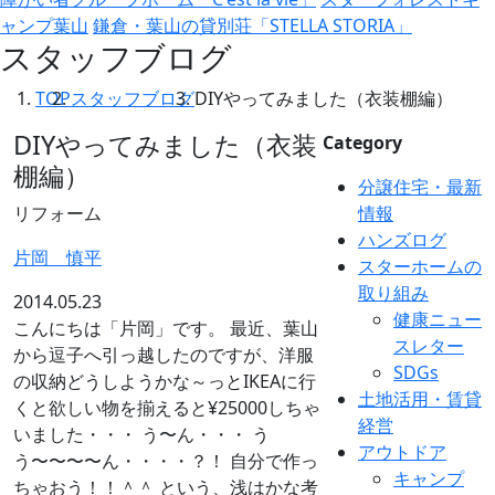
ャンプ葉山
鎌倉・葉山の貸別荘「STELLA STORIA」
スタッフブログ
TOP
スタッフブログ
DIYやってみました（衣装棚編）
DIYやってみました（衣装
Category
棚編）
分譲住宅・最新
リフォーム
情報
ハンズログ
片岡 慎平
スターホームの
取り組み
2014.05.23
健康ニュー
こんにちは「片岡」です。 最近、葉山
スレター
から逗子へ引っ越したのですが、洋服
SDGs
の収納どうしようかな～っとIKEAに行
土地活用・賃貸
くと欲しい物を揃えると¥25000しちゃ
経営
いました・・・ う〜ん・・・ う
アウトドア
う〜〜〜〜ん・・・・？！ 自分で作っ
キャンプ
ちゃおう！！＾＾ という、浅はかな考