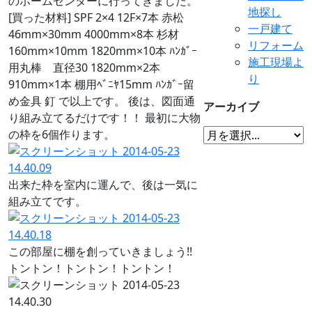
のホームセンターに行ってきました。
地探し
[買った材料] SPF 2×4 12F×7本 赤松
一戸建て
46mm×30mm 4000mm×8本 杉材
リフォーム
160mm×10mm 1820mm×10本 ﾊﾝｶﾞｰ
施工現場よ
用丸棒 直径30 1820mm×2本
り
910mm×1本 棚用ﾍﾞﾆﾔ15mm ﾊﾝｶﾞｰ留
め金具 釘 で以上です。 後は、図面通
アーカイブ
り組み立てるだけです！！ 最初に大物
の枠を6個作ります。
出来た枠を室内に運んで、後は一気に
組み立てです。
この部屋に棚を創っていきましょう!!
トントン！トントン！トントン！