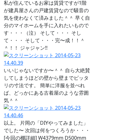
私が住んでいるお家は賃貸ですが1階
が建具屋さんの戸建賃貸なので騒音の
気を使わなくて済みました＾＾ 早く自
分のマイホームを手に入れたいもので
す・・・（泣） そして・・・ そし
て・・・ そして・・・完〜成！！＾
＾！！ ジャジャン!!
いいじゃないですか〜＾＾ 自ら大絶賛
してしまうほどの壁から壁までピッタ
リの寸法です。 簡単に洋服を並べれ
ば、どっかにある古着屋のような雰囲
気＾＾
以上。 片岡の「DIYやってみました」
でした〜 次回は何をつくろうか・・・
[今回の棚詳細] W4379mm D500mm