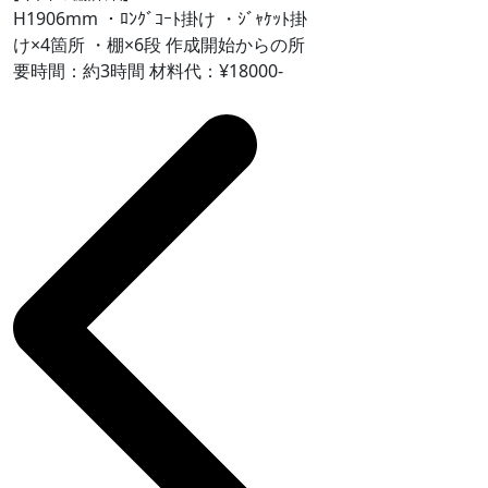
H1906mm ・ﾛﾝｸﾞｺｰﾄ掛け ・ｼﾞｬｹｯﾄ掛
け×4箇所 ・棚×6段 作成開始からの所
要時間：約3時間 材料代：¥18000-