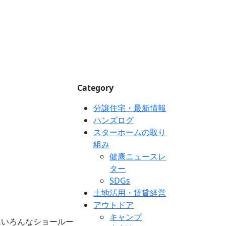
Category
分譲住宅・最新情報
ハンズログ
スターホームの取り
組み
健康ニュースレ
ター
SDGs
土地活用・賃貸経営
アウトドア
キャンプ
にいろんなショールー