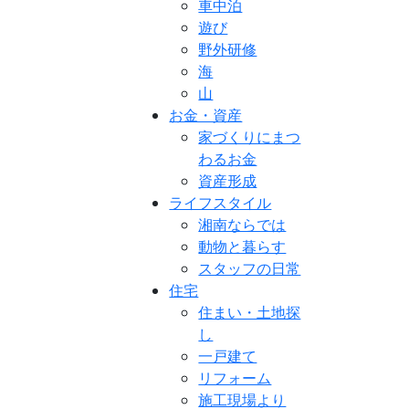
車中泊
遊び
野外研修
海
山
お金・資産
家づくりにまつ
わるお金
資産形成
ライフスタイル
湘南ならでは
動物と暮らす
スタッフの日常
住宅
住まい・土地探
し
一戸建て
リフォーム
施工現場より