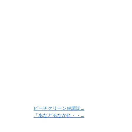
ビーチクリーン＠諏訪...
「あなどるなかれ・・...