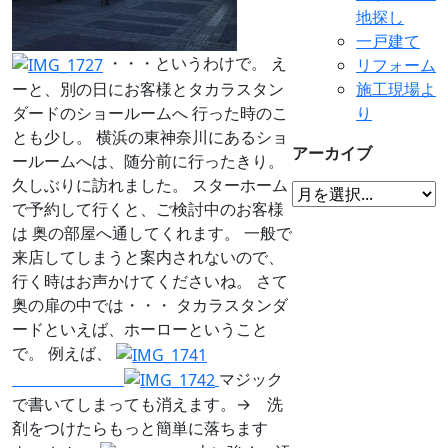
地探し
一戸建て
・・・というわけで。 え
リフォーム
ーと、別の日にお客様とタカラスタン
施工現場よ
ダードのショールームへ 行った時のこ
り
とも少し。 横浜の東神奈川にあるショ
アーカイブ
ールームへは、随分前に行ったきり。
久しぶりに訪れました。 スターホーム
で予約して行くと、ご検討中のお客様
は 奥の部屋へ通してくれます。 一般で
来店してしまうと案内されないので、
行く時はお声かけてくださいね。 さて
奥の扉の中では・・・ タカラスタンダ
ードといえば、ホーローということ
で。 例えば、
マジック
で書いてしまっても消えます。→ 洗
剤をつけたらもっと簡単に落ちます