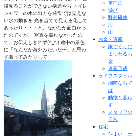
車中泊
段見ることができない構造やら トイレ
遊び
シャワーの水の出方を通常では見えな
野外研修
い水の動きを 光を当てて見える化して
海
あったり・・・と、なかなか面白かっ
山
たのですが、 写真を撮れなかったの
お金・資産
で、お伝えしきれず(^_^;) 途中の景色
家づくりに
に「なんだか海外みたいだ〜」と思わ
まつわるお
ず撮ってみたりして。
金
資産形成
ライフスタイル
湘南ならで
は
動物と暮ら
す
スタッフの
日常
住宅
住まい・土