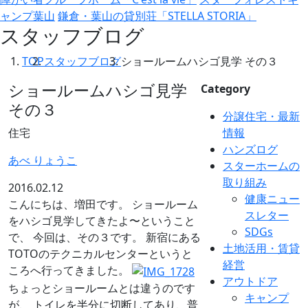
ャンプ葉山
鎌倉・葉山の貸別荘「STELLA STORIA」
スタッフブログ
TOP
スタッフブログ
ショールームハシゴ見学 その３
ショールームハシゴ見学
Category
その３
分譲住宅・最新
住宅
情報
ハンズログ
あべ りょうこ
スターホームの
取り組み
2016.02.12
健康ニュー
こんにちは、増田です。 ショールーム
スレター
をハシゴ見学してきたよ〜ということ
SDGs
で、 今回は、その３です。 新宿にある
土地活用・賃貸
TOTOのテクニカルセンターというと
経営
ころへ行ってきました。
アウトドア
ちょっとショールームとは違うのです
キャンプ
が、 トイレを半分に切断してあり、普