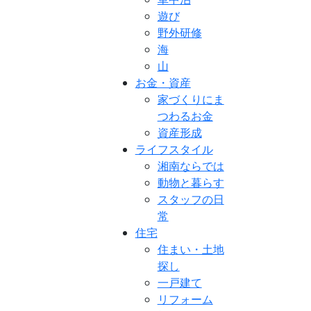
遊び
野外研修
海
山
お金・資産
家づくりにま
つわるお金
資産形成
ライフスタイル
湘南ならでは
動物と暮らす
スタッフの日
常
住宅
住まい・土地
探し
一戸建て
リフォーム