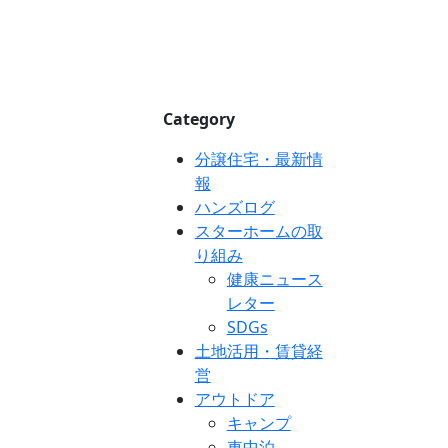
Category
分譲住宅・最新情
報
ハンズログ
スターホームの取
り組み
健康ニュース
レター
SDGs
土地活用・賃貸経
営
アウトドア
キャンプ
車中泊