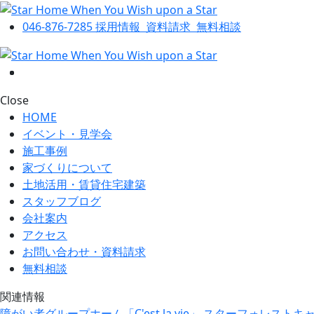
046-876-7285
採用情報
資料請求
無料相談
Close
HOME
イベント・見学会
施工事例
家づくりについて
土地活用・賃貸住宅建築
スタッフブログ
会社案内
アクセス
お問い合わせ・資料請求
無料相談
関連情報
障がい者グループホーム「C'est la vie」
スターフォレストキ