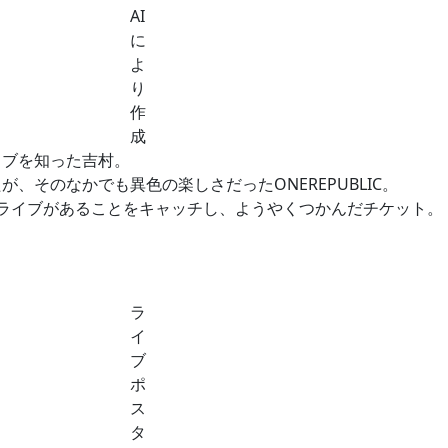
AI
に
よ
り
作
成
イブを知った吉村。
、そのなかでも異色の楽しさだったONEREPUBLIC。
ライブがあることをキャッチし、ようやくつかんだチケット。
！
ラ
イ
ブ
ポ
ス
タ