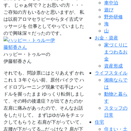
車中泊
す。 じゃぁ何で？とお思いの方・・・
遊び
ご存知の方もいるかと思いますが、 私
野外研修
は以前アロマセラピーやらタイ古式マ
海
ッサージを 仕事としてやっていました
山
ので興味深々だったのです。
お金・資産
家づくりに
まつわるお
ハッピー・トゥルーの
金
伊藤郁香さん
資産形成
それでも、問診票にはとりあえず かれ
ライフスタイル
これ１３年ぐらい前、原付バイクで ハ
湘南ならで
イドロプレーニング現象で右手はハン
は
ドルを握ったまま ゆっくり転倒しまし
動物と暮ら
て、その時の後遺症？が出てきたのか
す
左肩に痛みがあったので、そんなお話
スタッフの
をしたりして。 まずはゆがみをチェッ
日常
クしてもらうと 右肩が下がっていて、
住宅
左腰が下がってる…だっけな？ 肩が下
住まい・土