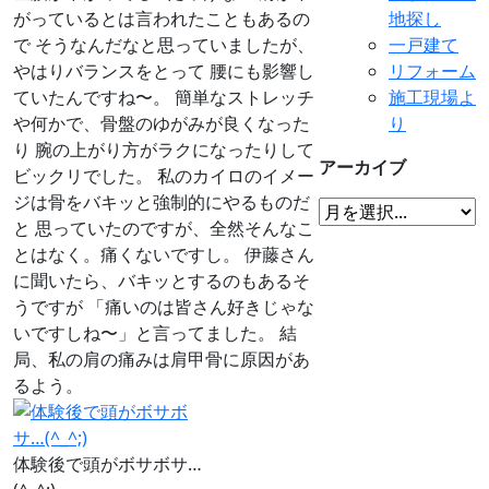
がっているとは言われたこともあるの
地探し
で そうなんだなと思っていましたが、
一戸建て
やはりバランスをとって 腰にも影響し
リフォーム
ていたんですね〜。 簡単なストレッチ
施工現場よ
や何かで、骨盤のゆがみが良くなった
り
り 腕の上がり方がラクになったりして
アーカイブ
ビックリでした。 私のカイロのイメー
ジは骨をバキッと強制的にやるものだ
と 思っていたのですが、全然そんなこ
とはなく。痛くないですし。 伊藤さん
に聞いたら、バキッとするのもあるそ
うですが 「痛いのは皆さん好きじゃな
いですしね〜」と言ってました。 結
局、私の肩の痛みは肩甲骨に原因があ
るよう。
体験後で頭がボサボサ…