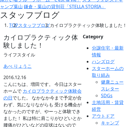
ャンプ葉山
鎌倉・葉山の貸別荘「STELLA STORIA」
スタッフブログ
TOP
スタッフブログ
カイロプラクティック体験しました！
カイロプラクティック体
Category
験しました！
分譲住宅・最新
ライフスタイル
情報
ハンズログ
あべ りょうこ
スターホームの
取り組み
2016.12.16
健康ニュー
こんにちは、増田です。 今日はスター
スレター
ホームで
カイロプラクティック体験会
SDGs
の日
でした。 なかなか今まで予定が合
土地活用・賃貸
わず、気になりながらも 受ける機会が
経営
なかったのですが、やーっと体験でき
アウトドア
ました！ 私は特に肩こりがひどいとか
キャンプ
腰痛がひどいなどの症状はないので