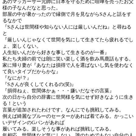
あのマッカーサー元帥に日本を守るために喧嘩を売ったお父
様の子なんだなと思った。
部屋の中が暑かったので縁側で月を見ながらSさんと話をす
るなかで
『Sさんは世間様や知らない人には厳しいんだね』と尋ねる
と
『厳しいんじゃなくて世間を気にして生きてたら疲れるでし
ょ、楽しくない。
人生短いんだから好きな事して生きるのが一番』
私たち夫婦の前では朗に笑い楽しく酒を飲み馬鹿話もする。
家に帰り妻が『あなたは損得で人を選ばないし気を使わなく
て良いタイプだからかな』
『なにが？』
『Sさんが良くしてくれるの(笑)』
『損得ねぇ、世間体かぁ・・・嫌いだなその言葉』
次の日から自分の辞書に世間様を気にせず好きなように生き
る！という
言葉が追加されたわけです。なんにでも挑戦してみる。
例えば綺麗なブルーのセーターがあれば着てみる。かっこい
いデザインのGパンがあれば
履いてみる。楽しそうな事があれば挑戦してみる。
年相応、世間体など気にしない。誰のためでもない自分の人