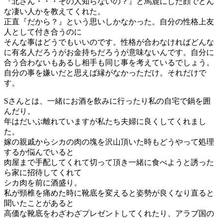
『北さん・・・その人知らないの？』と馬鹿にした顔でどん
な凄い人かを教えてくれた。
正直『だから？』という思いしかなかった。自分の性格上友
人として付き合うのに
そんな事はどうでもいいのです。性格が合わなければどんな
に有名人だろうがお金持ちだろうが意味ないんです。自分に
合う合わないもあるし相手も同じ事を考えているでしょう。
自分の事を嫌いだと思えば縁がなかっただけ。それだけで
す。
Sさんとは、一緒にお酒を飲みに行ったり私の自宅で鍋を囲
んだり。
年はだいぶ離れていますが私たち夫婦に良くしてくれまし
た。
嫁の親戚からシカの肉の塊を沢山頂いた時もどうやって処理
するか悩んでいると
肉屋まで手配してくれて切って頂き一緒に食べようと誘った
ら家に招待してくれて
シカ肉を前に酒盛り。
私が頸椎を痛めた時に靴底を変えると姿勢が良くなり直ると
聞いたことがあると
高価な靴底をわざわざプレゼントしてくれたり、アラブ国の