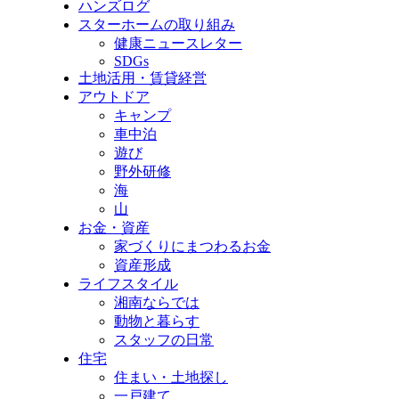
ハンズログ
スターホームの取り組み
健康ニュースレター
SDGs
土地活用・賃貸経営
アウトドア
キャンプ
車中泊
遊び
野外研修
海
山
お金・資産
家づくりにまつわるお金
資産形成
ライフスタイル
湘南ならでは
動物と暮らす
スタッフの日常
住宅
住まい・土地探し
一戸建て