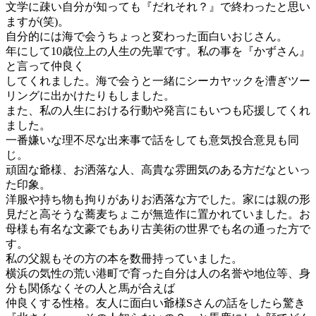
文学に疎い自分が知っても『だれそれ？』で終わったと思い
ますが(笑)。
自分的には海で会うちょっと変わった面白いおじさん。
年にして10歳位上の人生の先輩です。私の事を『かずさん』
と言って仲良く
してくれました。海で会うと一緒にシーカヤックを漕ぎツー
リングに出かけたりもしました。
また、私の人生における行動や発言にもいつも応援してくれ
ました。
一番嫌いな理不尽な出来事で話をしても意気投合意見も同
じ。
頑固な爺様、お洒落な人、高貴な雰囲気のある方だなといっ
た印象。
洋服や持ち物も拘りがありお洒落な方でした。家には親の形
見だと高そうな蕎麦ちょこが無造作に置かれていました。お
母様も有名な文豪でもあり古美術の世界でも名の通った方で
す。
私の父親もその方の本を数冊持っていました。
横浜の気性の荒い港町で育った自分は人の名誉や地位等、身
分も関係なくその人と馬が合えば
仲良くする性格。友人に面白い爺様Sさんの話をしたら驚き