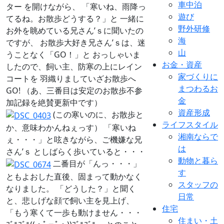
車中泊
ター を開けながら、 「寒いね、雨降っ
遊び
てるね。お散歩どうする？」と 一緒に
野外研修
お外を眺めている兄さん’ｓに聞いたの
海
ですが、 お散歩大好き兄さん’ｓは、迷
山
うことなく「GO！」と おっしゃいま
お金・資産
したので、飼い主、防寒の上にレイン
家づくりに
コートを 羽織りましていざお散歩へ
まつわるお
GO! （あ、三番目は安定のお散歩不参
金
加記録を絶賛更新中です）
資産形成
(この寒いのに、お散歩と
ライフスタイル
か、意味わかんねぇっす） 「寒いね
湘南ならで
ぇ・・・」と呟きながら、ご機嫌な兄
は
さん’ｓ としばらく歩いていると・・・
動物と暮ら
二番目が「んっ・・・」
す
ともよおした直後、固まって動かなく
スタッフの
なりました。 「どうした？」と聞く
日常
と、悲しげな顔で飼い主を見上げ、
住宅
「もう寒くて一歩も動けません・・・
住まい・土