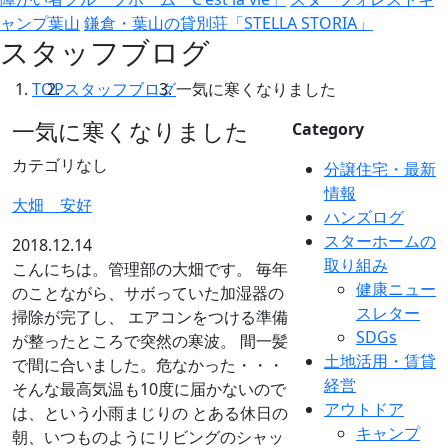
ャンプ葉山
鎌倉・葉山の貸別荘「STELLA STORIA」
スタッフブログ
TOP
スタッフブログ
一気に寒くなりました
一気に寒くなりました
Category
カテゴリなし
分譲住宅・最新
情報
大畑 安好
ハンズログ
スターホームの
2018.12.14
取り組み
こんにちは。管理部の大畑です。 毎年
健康ニュー
のことながら、サボっていた加湿器の
スレター
掃除が完了し、 エアコンをつける準備
SDGs
が整ったところで突然の寒波。 間一髪
土地活用・賃貸
で間に合いました。危なかった・・・
経営
そんな最高気温も10度に届かないので
アウトドア
は、という小雨まじりの とある休日の
キャンプ
朝、いつものようにリビングのシャッ