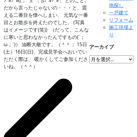
ﾌﾞﾙﾌﾞﾙ((；ﾟェﾟ；))ﾌﾞﾙﾌﾞﾙ」 とのこと。
地探し
だから言ったじゃないの・・・と、震
一戸建て
える二番目を懐へしまい、 元気な一番
リフォーム
目とお散歩を終えたのでした。 (写真
施工現場よ
はイメージです(笑))
（だって、こんな
り
に寒いと思わなかったんですもの(´；
ω；`)） 油断大敵です。（＾＾； 15日
アーカイブ
(土）16日(日)、完成見学会へおいでい
ただく際は、 暖かくしてご参加くださ
いね。（＾＾）