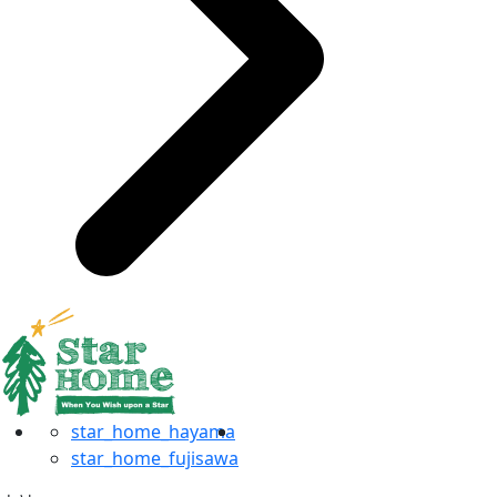
star_home_hayama
star_home_fujisawa