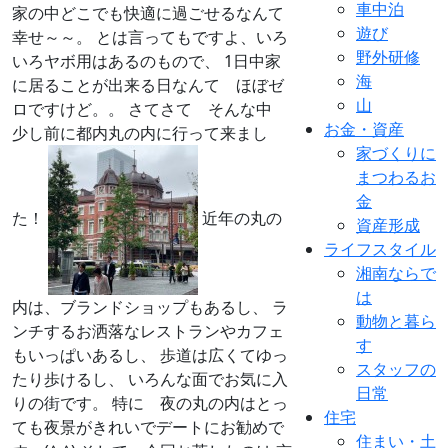
車中泊
家の中どこでも快適に過ごせるなんて
遊び
幸せ～～。 とは言ってもですよ、いろ
野外研修
いろヤボ用はあるのもので、 1日中家
海
に居ることが出来る日なんて ほぼゼ
山
ロですけど。。 さてさて そんな中
お金・資産
少し前に都内丸の内に行って来まし
家づくりに
まつわるお
金
た！
近年の丸の
資産形成
ライフスタイル
湘南ならで
は
内は、ブランドショップもあるし、 ラ
動物と暮ら
ンチするお洒落なレストランやカフェ
す
もいっぱいあるし、 歩道は広くてゆっ
スタッフの
たり歩けるし、 いろんな面でお気に入
日常
りの街です。 特に 夜の丸の内はとっ
住宅
ても夜景がきれいでデートにお勧めで
住まい・土