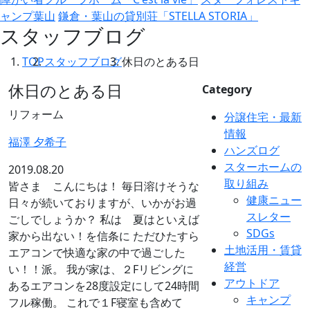
ャンプ葉山
鎌倉・葉山の貸別荘「STELLA STORIA」
スタッフブログ
TOP
スタッフブログ
休日のとある日
休日のとある日
Category
リフォーム
分譲住宅・最新
情報
福澤 夕希子
ハンズログ
スターホームの
2019.08.20
取り組み
皆さま こんにちは！ 毎日溶けそうな
健康ニュー
日々が続いておりますが、いかがお過
スレター
ごしでしょうか？ 私は 夏はといえば
SDGs
家から出ない！を信条に ただひたすら
土地活用・賃貸
エアコンで快適な家の中で過ごした
経営
い！！派。 我が家は、２Fリビングに
アウトドア
あるエアコンを28度設定にして24時間
キャンプ
フル稼働。 これで１F寝室も含めて