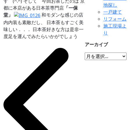
す (^.^) そして 今回お茶したのは 京
地探し
都に本店がある日本茶専門店
「一保
一戸建て
堂」
和モダンな感じの店
リフォーム
内内装も素敵だし、 日本茶もすごく美
施工現場よ
味しい．．． 日本茶好きな方は是非一
り
度足を運んでみたらいかがでしょう
アーカイブ