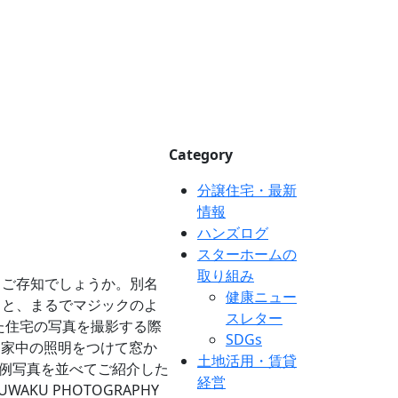
Category
分譲住宅・最新
情報
ハンズログ
スターホームの
取り組み
」ご存知でしょうか。別名
健康ニュー
ると、まるでマジックのよ
スレター
た住宅の写真を撮影する際
SDGs
家中の照明をつけて窓か
土地活用・賃貸
例写真を並べてご紹介した
経営
KU PHOTOGRAPHY