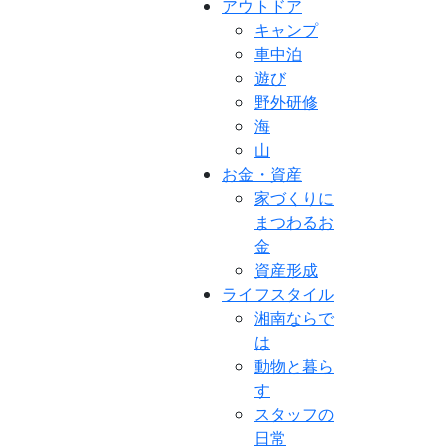
アウトドア
キャンプ
車中泊
遊び
野外研修
海
山
お金・資産
家づくりに
まつわるお
金
資産形成
ライフスタイル
湘南ならで
は
動物と暮ら
す
スタッフの
日常