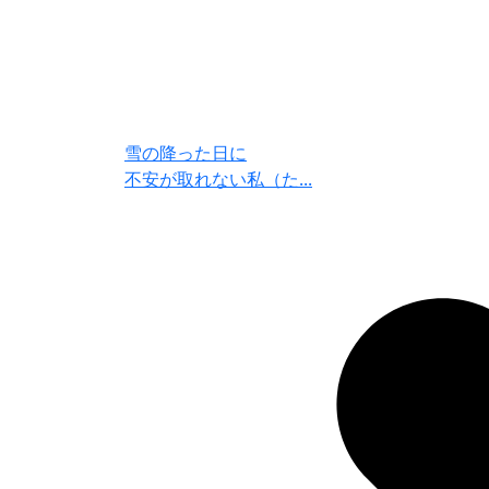
雪の降った日に
不安が取れない私（た...